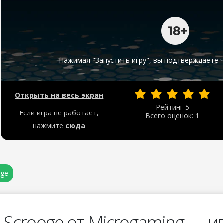
Нажимая "Запустить игру", вы подтверждаете ч
Открыть на весь экран
Рейтинг
5
Если игра не работает,
Всего оценок:
1
нажмите
сюда
oge
 Scrooge от Microgaming — и