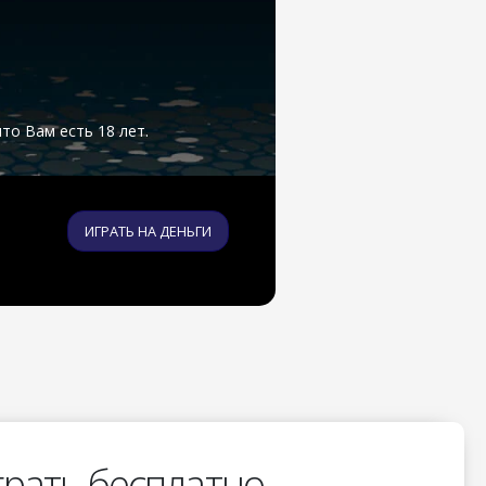
то Вам есть 18 лет.
ИГРАТЬ НА ДЕНЬГИ
грать бесплатно