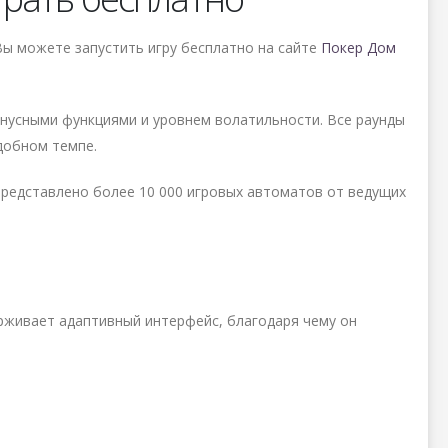
ы можете запустить игру бесплатно на сайте
Покер Дом
нусными функциями и уровнем волатильности. Все раунды
добном темпе.
редставлено более 10 000 игровых автоматов от ведущих
рживает адаптивный интерфейс, благодаря чему он