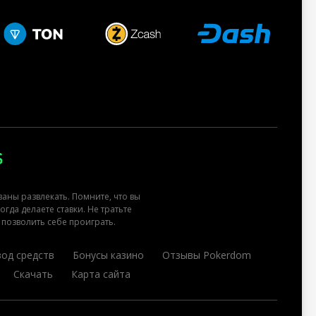
аны развлекать. Помните, что вы
огда делаете ставки. Не тратьте
позволить себе проиграть.
од средств
Бонусы казино
Отзывы Pokerdom
Скачать
Карта сайта