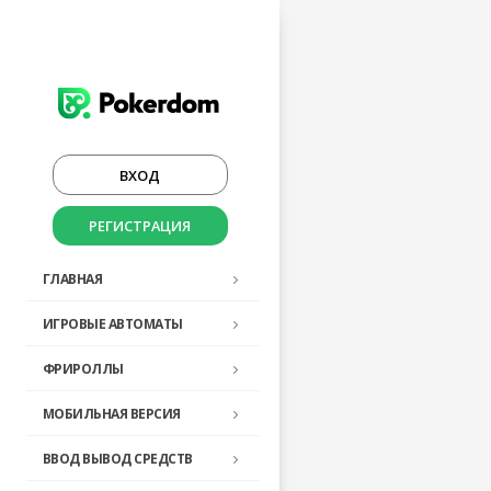
ВХОД
РЕГИСТРАЦИЯ
ГЛАВНАЯ
ИГРОВЫЕ АВТОМАТЫ
ФРИРОЛЛЫ
МОБИЛЬНАЯ ВЕРСИЯ
ВВОД ВЫВОД СРЕДСТВ