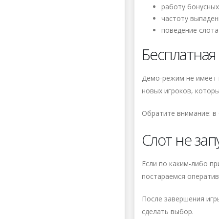
работу бонусных
частоту выпаден
поведение слота
Бесплатная
Демо-режим не имеет 
новых игроков, которы
Обратите внимание: в
Слот не зап
Если по каким-либо п
постараемся оператив
После завершения игр
сделать выбор.