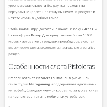
уровнем волатильности. Все раунды проходят на
виртуальные кредиты, поэтому вы ничем не рискуете и
можете играть в удобном темпе.
Чтобы начать игру, достаточно нажать кнопку
«Играть»
.
На платформе
Покер Дом
представлено более 10 000
игровых автоматов от ведущих провайдеров, включая
классические слоты, видеослоты, настольные игры и live-
раздел.
Особенности слота Pistoleras
Игровой автомат
Pistoleras
выполнен в фирменном
стиле студии
Microgaming
и поддерживает адаптивный
интерфейс, благодаря чему он корректно запускается как
на компьютере, так и на мобильных устройствах.