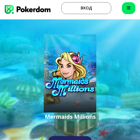
ВХОД
Mermaids Millions