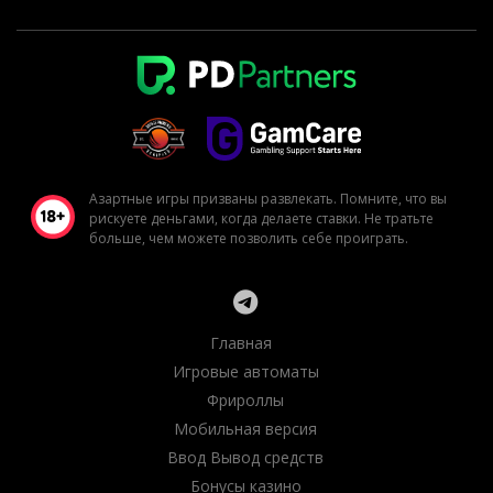
Азартные игры призваны развлекать. Помните, что вы
рискуете деньгами, когда делаете ставки. Не тратьте
больше, чем можете позволить себе проиграть.
Главная
Игровые автоматы
Фрироллы
Мобильная версия
Ввод Вывод средств
Бонусы казино