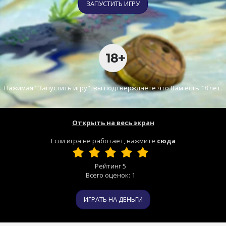
ЗАПУСТИТЬ ИГРУ
Нажимая "Запустить игру", вы подтверждаете что Вам есть 18 лет.
Открыть на весь экран
Если игра не работает, нажмите
сюда
Рейтинг
5
Всего оценок:
1
ИГРАТЬ НА ДЕНЬГИ