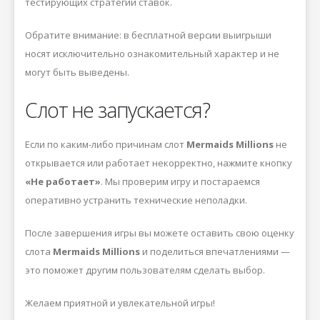
тестирующих стратегии ставок.
Обратите внимание: в бесплатной версии выигрыши
носят исключительно ознакомительный характер и не
могут быть выведены.
Слот не запускается?
Если по каким-либо причинам слот
Mermaids Millions
не
открывается или работает некорректно, нажмите кнопку
«Не работает»
. Мы проверим игру и постараемся
оперативно устранить технические неполадки.
После завершения игры вы можете оставить свою оценку
слота
Mermaids Millions
и поделиться впечатлениями —
это поможет другим пользователям сделать выбор.
Желаем приятной и увлекательной игры!