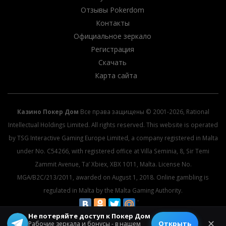
Отзывы Pokerdom
Контакты
Официальное зеркало
Регистрация
Скачать
Карта сайта
Казино Покер Дом
Все права защищены © 2001-2026, Rational
Intellectual Holdings Limited. All rights reserved. This website is operated
by TSG Interactive Gaming Europe Limited, a company registered in Malta
under No. C54266, with registered office at Villa Seminia, 8, Sir Temi
Zammit Avenue, Ta’ Xbiex, XBX 1011, Malta. License No.
MGA/B2C/213/2011, awarded on August 1, 2018. Online gambling is
regulated in Malta by the Malta Gaming Authority.
Не потеряйте доступ к Покер Дом
© 2026 All rights reserved.
✕
Открыть
Рабочие зеркала и бонусы - в нашем