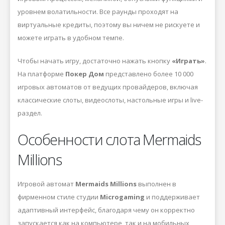
уровнем волатильности. Все раунды проходят на
виртуальные кредиты, поэтому вы ничем не рискуете и
можете играть в удобном темпе.
Чтобы начать игру, достаточно нажать кнопку
«Играть»
.
На платформе
Покер Дом
представлено более 10 000
игровых автоматов от ведущих провайдеров, включая
классические слоты, видеослоты, настольные игры и live-
раздел.
Особенности слота Mermaids
Millions
Игровой автомат
Mermaids Millions
выполнен в
фирменном стиле студии
Microgaming
и поддерживает
адаптивный интерфейс, благодаря чему он корректно
запускается как на компьютере, так и на мобильных