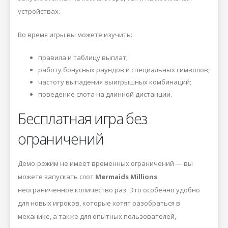
устройствах.
Во время игры вы можете изучить:
правила и таблицу выплат;
работу бонусных раундов и специальных символов;
частоту выпадения выигрышных комбинаций;
поведение слота на длинной дистанции.
Бесплатная игра без
ограничений
Демо-режим не имеет временных ограничений — вы
можете запускать слот
Mermaids Millions
неограниченное количество раз. Это особенно удобно
для новых игроков, которые хотят разобраться в
механике, а также для опытных пользователей,