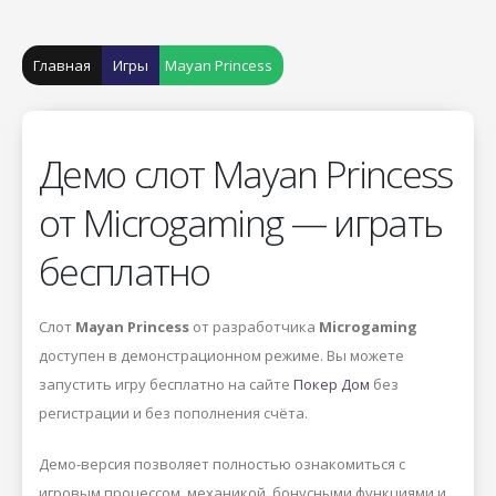
Главная
Игры
Mayan Princess
Демо слот Mayan Princess
от Microgaming — играть
бесплатно
Слот
Mayan Princess
от разработчика
Microgaming
доступен в демонстрационном режиме. Вы можете
запустить игру бесплатно на сайте
Покер Дом
без
регистрации и без пополнения счёта.
Демо-версия позволяет полностью ознакомиться с
игровым процессом, механикой, бонусными функциями и