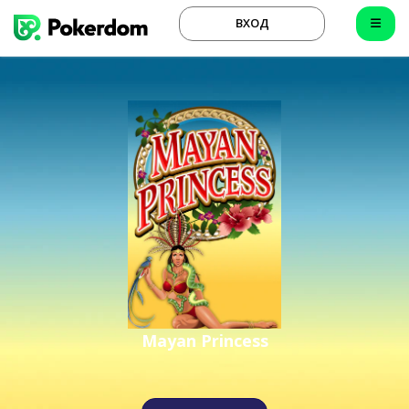
ВХОД
Mayan Princess