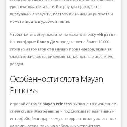
уровнем волатильности. Все раунды проходят на
виртуальные кредиты, поэтому вы ничем не рискуете и
можете играть в удобном темпе.
Чтобы начать игру, достаточно нажать кнопку
«Играть»
.
На платформе
Покер Дом
представлено более 10 000
игровых автоматов от ведущих провайдеров, включая
классические слоты, видеослоты, настольные игры и live-
раздел.
Особенности слота Mayan
Princess
Игровой автомат
Mayan Princess
выполнен в фирменном
стиле студии
Microgaming
и поддерживает адаптивный
интерфейс, благодаря чему он корректно запускается как
на компьютере, так и на мобильных устройствах.