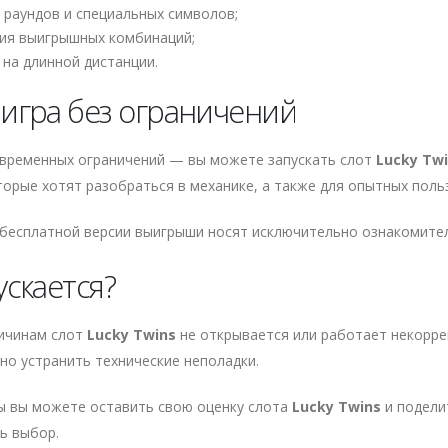
 раундов и специальных символов;
ия выигрышных комбинаций;
 на длинной дистанции.
 игра без ограничений
временных ограничений — вы можете запускать слот
Lucky Tw
торые хотят разобраться в механике, а также для опытных поль
 бесплатной версии выигрыши носят исключительно ознакомител
ускается?
ричинам слот
Lucky Twins
не открывается или работает некорре
но устранить технические неполадки.
ы вы можете оставить свою оценку слота
Lucky Twins
и подели
ь выбор.