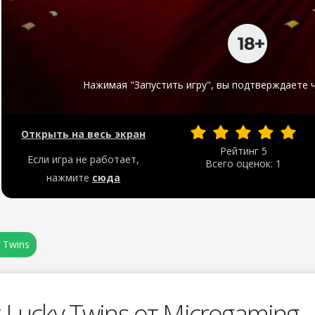
Нажимая "Запустить игру", вы подтверждаете ч
Открыть на весь экран
Рейтинг
5
Если игра не работает,
Всего оценок:
1
нажмите
сюда
 Twins
 Lucky Twins от Microgaming