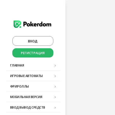
ВХОД
РЕГИСТРАЦИЯ
ГЛАВНАЯ
ИГРОВЫЕ АВТОМАТЫ
ФРИРОЛЛЫ
МОБИЛЬНАЯ ВЕРСИЯ
ВВОД ВЫВОД СРЕДСТВ