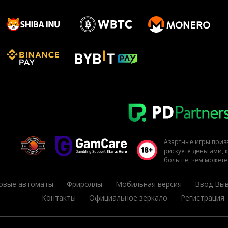
Азартные игры призв
рискуете деньгами, к
больше, чем можете 
овые автоматы
Фрироллы
Мобильная версия
Ввод Выв
Контакты
Официальное зеркало
Регистрация