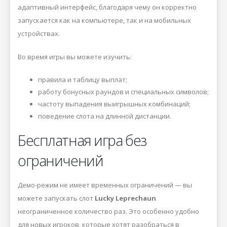
адаптивный интерфейс, благодаря чему он корректно
запускается как на компьютере, так и на мобильных
устройствах.
Во время игры вы можете изучить:
правила и таблицу выплат;
работу бонусных раундов и специальных символов;
частоту выпадения выигрышных комбинаций;
поведение слота на длинной дистанции.
Бесплатная игра без
ограничений
Демо-режим не имеет временных ограничений — вы
можете запускать слот
Lucky Leprechaun
неограниченное количество раз. Это особенно удобно
для новых игроков, которые хотят разобраться в