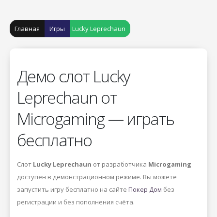
Главная
Игры
Lucky Leprechaun
Демо слот Lucky
Leprechaun от
Microgaming — играть
бесплатно
Слот
Lucky Leprechaun
от разработчика
Microgaming
доступен в демонстрационном режиме. Вы можете
запустить игру бесплатно на сайте
Покер Дом
без
регистрации и без пополнения счёта.