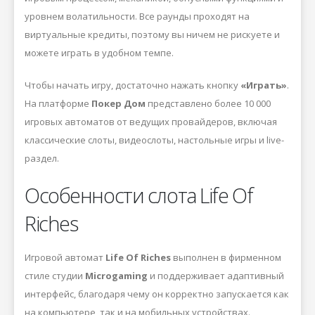
уровнем волатильности. Все раунды проходят на
виртуальные кредиты, поэтому вы ничем не рискуете и
можете играть в удобном темпе.
Чтобы начать игру, достаточно нажать кнопку
«Играть»
.
На платформе
Покер Дом
представлено более 10 000
игровых автоматов от ведущих провайдеров, включая
классические слоты, видеослоты, настольные игры и live-
раздел.
Особенности слота Life Of
Riches
Игровой автомат
Life Of Riches
выполнен в фирменном
стиле студии
Microgaming
и поддерживает адаптивный
интерфейс, благодаря чему он корректно запускается как
на компьютере, так и на мобильных устройствах.