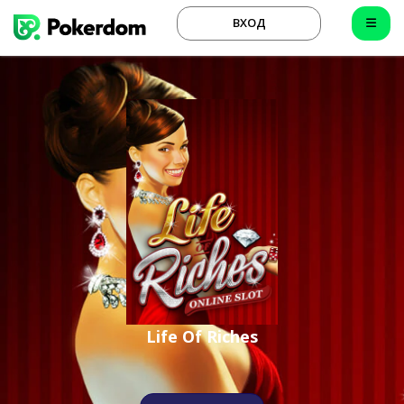
ВХОД
Life Of Riches