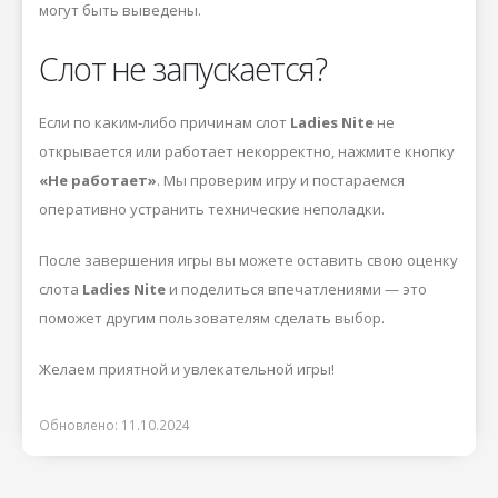
могут быть выведены.
Слот не запускается?
Если по каким-либо причинам слот
Ladies Nite
не
открывается или работает некорректно, нажмите кнопку
«Не работает»
. Мы проверим игру и постараемся
оперативно устранить технические неполадки.
После завершения игры вы можете оставить свою оценку
слота
Ladies Nite
и поделиться впечатлениями — это
поможет другим пользователям сделать выбор.
Желаем приятной и увлекательной игры!
Обновлено:
11.10.2024