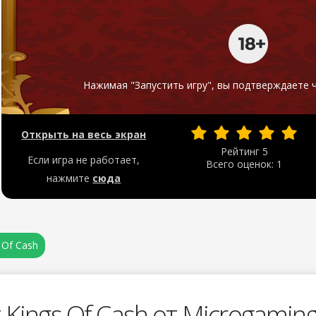
Нажимая "Запустить игру", вы подтверждаете ч
Открыть на весь экран
Рейтинг
5
Если игра не работает,
Всего оценок:
1
нажмите
сюда
 Of Cash
 Kings Of Cash от Microgamin