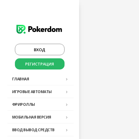
ВХОД
РЕГИСТРАЦИЯ
ГЛАВНАЯ
ИГРОВЫЕ АВТОМАТЫ
ФРИРОЛЛЫ
МОБИЛЬНАЯ ВЕРСИЯ
ВВОД ВЫВОД СРЕДСТВ