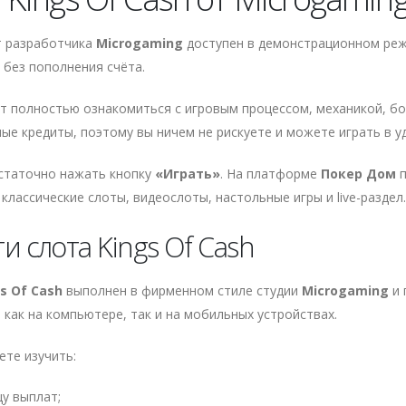
 разработчика
Microgaming
доступен в демонстрационном реж
 без пополнения счёта.
т полностью ознакомиться с игровым процессом, механикой, бо
ые кредиты, поэтому вы ничем не рискуете и можете играть в у
остаточно нажать кнопку
«Играть»
. На платформе
Покер Дом
п
классические слоты, видеослоты, настольные игры и live-раздел.
 слота Kings Of Cash
s Of Cash
выполнен в фирменном стиле студии
Microgaming
и 
 как на компьютере, так и на мобильных устройствах.
ете изучить:
цу выплат;