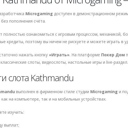
азработчика
Microgaming
доступен в демонстрационном режиме
 без пополнения счёта.
т полностью ознакомиться с игровым процессом, механикой, бо
ые кредиты, поэтому вы ничем не рискуете и можете играть в у
остаточно нажать кнопку
«Играть»
. На платформе
Покер Дом
п
классические слоты, видеослоты, настольные игры и live-раздел.
и слота Kathmandu
hmandu
выполнен в фирменном стиле студии
Microgaming
и по
 как на компьютере, так и на мобильных устройствах.
ете изучить:
цу выплат;