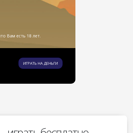
то Вам есть 18 лет.
ИГРАТЬ НА ДЕНЬГИ
— играть бесплатно