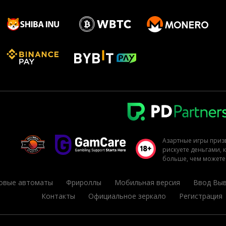
Азартные игры призв
рискуете деньгами, к
больше, чем можете 
овые автоматы
Фрироллы
Мобильная версия
Ввод Выв
Контакты
Официальное зеркало
Регистрация