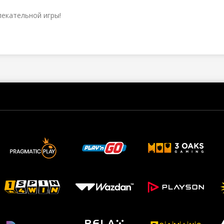
лекательной игры!