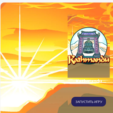
Kathmandu
ЗАПУСТИТЬ ИГРУ