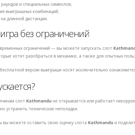
 раундов и специальных символов;
ия выигрышных комбинаций;
 на длинной дистанции.
 игра без ограничений
временных ограничений — вы можете запускать слот
Kathman
торые хотят разобраться в механике, а также для опытных поль
 бесплатной версии выигрыши носят исключительно ознакомител
ускается?
ричинам слот
Kathmandu
не открывается или работает некорре
но устранить технические неполадки.
ы вы можете оставить свою оценку слота
Kathmandu
и поделит