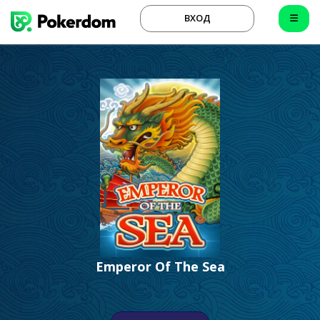
ВХОД
Emperor Of The Sea