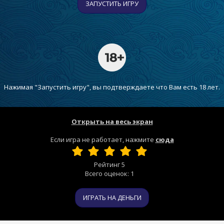
ЗАПУСТИТЬ ИГРУ
Нажимая "Запустить игру", вы подтверждаете что Вам есть 18 лет.
Открыть на весь экран
Если игра не работает, нажмите
сюда
Рейтинг
5
Всего оценок:
1
ИГРАТЬ НА ДЕНЬГИ