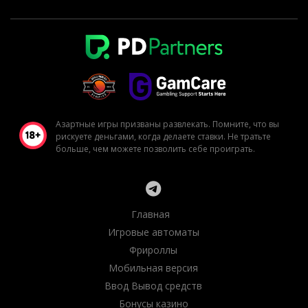
Азартные игры призваны развлекать. Помните, что вы
рискуете деньгами, когда делаете ставки. Не тратьте
больше, чем можете позволить себе проиграть.
Главная
Игровые автоматы
Фрироллы
Мобильная версия
Ввод Вывод средств
Бонусы казино