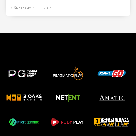
Обновлено:
11.10.2024