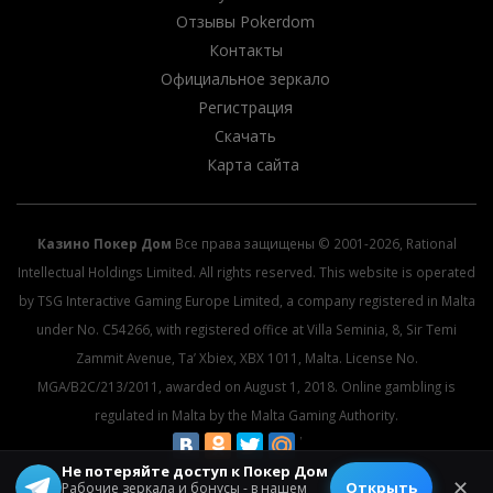
Отзывы Pokerdom
Контакты
Официальное зеркало
Регистрация
Скачать
Карта сайта
Казино Покер Дом
Все права защищены © 2001-2026, Rational
Intellectual Holdings Limited. All rights reserved. This website is operated
by TSG Interactive Gaming Europe Limited, a company registered in Malta
under No. C54266, with registered office at Villa Seminia, 8, Sir Temi
Zammit Avenue, Ta’ Xbiex, XBX 1011, Malta. License No.
MGA/B2C/213/2011, awarded on August 1, 2018. Online gambling is
regulated in Malta by the Malta Gaming Authority.
Не потеряйте доступ к Покер Дом
© 2026 All rights reserved.
✕
Открыть
Рабочие зеркала и бонусы - в нашем