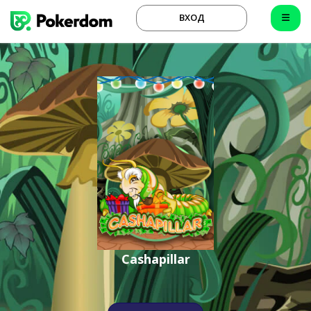
ВХОД
Cashapillar