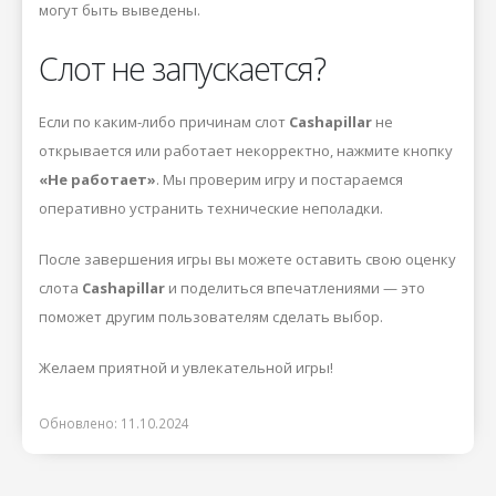
могут быть выведены.
Слот не запускается?
Если по каким-либо причинам слот
Cashapillar
не
открывается или работает некорректно, нажмите кнопку
«Не работает»
. Мы проверим игру и постараемся
оперативно устранить технические неполадки.
После завершения игры вы можете оставить свою оценку
слота
Cashapillar
и поделиться впечатлениями — это
поможет другим пользователям сделать выбор.
Желаем приятной и увлекательной игры!
Обновлено:
11.10.2024