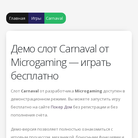
Главная
Игры
Carnaval
Демо слот Carnaval от
Microgaming — играть
бесплатно
Слот
Carnaval
от разработчика
Microgaming
доступен в
демонстрационном режиме. Вы можете запустить игру
бесплатно на сайте
Покер Дом
без регистрации и без
пополнения счёта.
Демо-версия позволяет полностью ознакомиться с
игровым процессом, механикой, бонусными функциями и