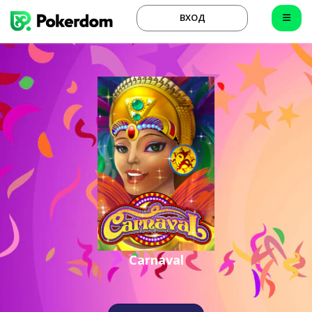
ВХОД
Carnaval