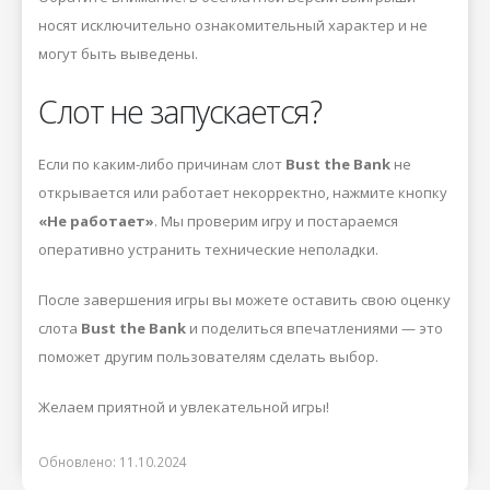
носят исключительно ознакомительный характер и не
могут быть выведены.
Слот не запускается?
Если по каким-либо причинам слот
Bust the Bank
не
открывается или работает некорректно, нажмите кнопку
«Не работает»
. Мы проверим игру и постараемся
оперативно устранить технические неполадки.
После завершения игры вы можете оставить свою оценку
слота
Bust the Bank
и поделиться впечатлениями — это
поможет другим пользователям сделать выбор.
Желаем приятной и увлекательной игры!
Обновлено:
11.10.2024