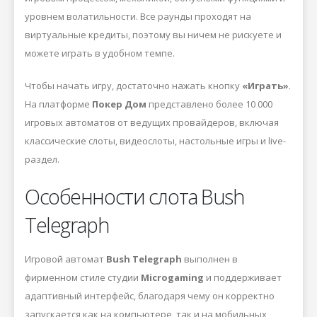
уровнем волатильности. Все раунды проходят на
виртуальные кредиты, поэтому вы ничем не рискуете и
можете играть в удобном темпе.
Чтобы начать игру, достаточно нажать кнопку
«Играть»
.
На платформе
Покер Дом
представлено более 10 000
игровых автоматов от ведущих провайдеров, включая
классические слоты, видеослоты, настольные игры и live-
раздел.
Особенности слота Bush
Telegraph
Игровой автомат
Bush Telegraph
выполнен в
фирменном стиле студии
Microgaming
и поддерживает
адаптивный интерфейс, благодаря чему он корректно
запускается как на компьютере, так и на мобильных