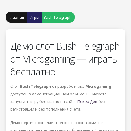
Главная
Игры
Bush Telegraph
Демо слот Bush Telegraph
от Microgaming — играть
бесплатно
Слот
Bush Telegraph
от разработчика
Microgaming
доступен в демонстрационном режиме. Вы можете
запустить игру бесплатно на сайте
Покер Дом
без
регистрации и без пополнения счёта.
Демо-версия позволяет полностью ознакомиться с
игровым процессом, механикой, бонусными функциями и