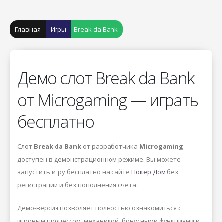
Главная
Игры
Break da Bank
Демо слот Break da Bank
от Microgaming — играть
бесплатно
Слот
Break da Bank
от разработчика
Microgaming
доступен в демонстрационном режиме. Вы можете
запустить игру бесплатно на сайте
Покер Дом
без
регистрации и без пополнения счёта.
Демо-версия позволяет полностью ознакомиться с
игровым процессом, механикой, бонусными функциями и