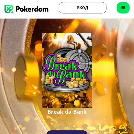
ВХОД
Break da Bank