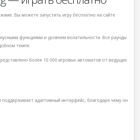
жиме. Вы можете запустить игру бесплатно на сайте
нусными функциями и уровнем волатильности. Все раунды
добном темпе.
редставлено более 10 000 игровых автоматов от ведущих
 поддерживает адаптивный интерфейс, благодаря чему он