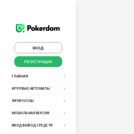
ВХОД
РЕГИСТРАЦИЯ
ГЛАВНАЯ
ИГРОВЫЕ АВТОМАТЫ
ФРИРОЛЛЫ
МОБИЛЬНАЯ ВЕРСИЯ
ВВОД ВЫВОД СРЕДСТВ