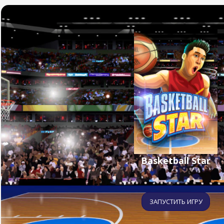
Basketball Star
ЗАПУСТИТЬ ИГРУ