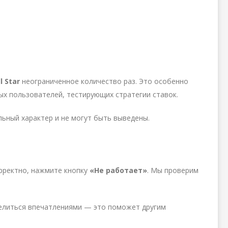
l Star
неограниченное количество раз. Это особенно
ых пользователей, тестирующих стратегии ставок.
ьный характер и не могут быть выведены.
рректно, нажмите кнопку
«Не работает»
. Мы проверим
елиться впечатлениями — это поможет другим