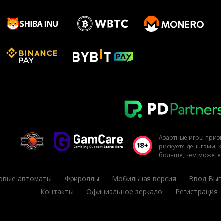
Азартные игры призв
рискуете деньгами, к
больше, чем можете 
овые автоматы
Фрироллы
Мобильная версия
Ввод Выв
Контакты
Официальное зеркало
Регистрация