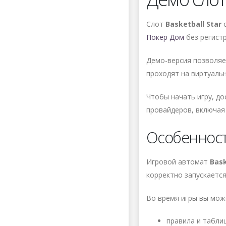
Слот
Basketball Star
о
Покер Дом
без регистр
Демо-версия позволяе
проходят на виртуальн
Чтобы начать игру, д
провайдеров, включая 
Особенности
Игровой автомат
Bask
корректно запускается
Во время игры вы мож
правила и табли