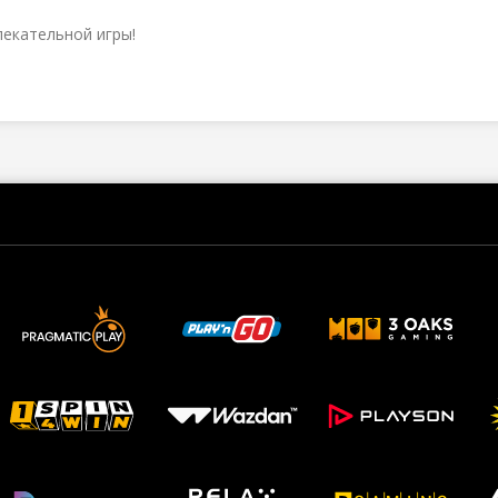
лекательной игры!