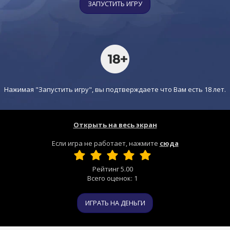
ЗАПУСТИТЬ ИГРУ
Нажимая "Запустить игру", вы подтверждаете что Вам есть 18 лет.
Открыть на весь экран
Если игра не работает, нажмите
сюда
Рейтинг
5.00
Всего оценок:
1
ИГРАТЬ НА ДЕНЬГИ