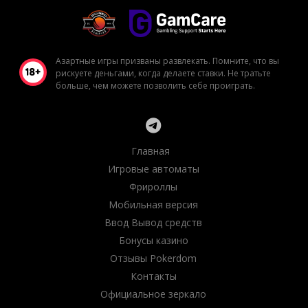
Азартные игры призваны развлекать. Помните, что вы
рискуете деньгами, когда делаете ставки. Не тратьте
больше, чем можете позволить себе проиграть.
Главная
Игровые автоматы
Фрироллы
Мобильная версия
Ввод Вывод средств
Бонусы казино
Отзывы Pokerdom
Контакты
Официальное зеркало