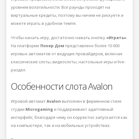
уровнем волатильности. Все раунды проходят на
виртуальные кредиты, поэтому вы ничем не рискуете и
можете играть в удобном темпе.
Чтобы начать игру, достаточно нажать кнопку
«Играть»
.
На платформе
Покер Дом
представлено более 10 000
игровых автоматов от ведущих провайдеров, включая
классические слоты, видеослоты, настольные игры и live-
раздел.
Особенности слота Avalon
Игровой автомат
Avalon
выполнен в фирменном стиле
студии
Microgaming
и поддерживает адаптивный
интерфейс, благодаря чему он корректно запускается как
на компьютере, так и на мобильных устройствах.