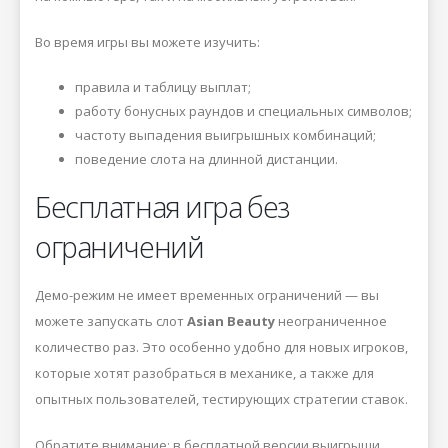
Во время игры вы можете изучить:
правила и таблицу выплат;
работу бонусных раундов и специальных символов;
частоту выпадения выигрышных комбинаций;
поведение слота на длинной дистанции.
Бесплатная игра без
ограничений
Демо-режим не имеет временных ограничений — вы
можете запускать слот
Asian Beauty
неограниченное
количество раз. Это особенно удобно для новых игроков,
которые хотят разобраться в механике, а также для
опытных пользователей, тестирующих стратегии ставок.
Обратите внимание: в бесплатной версии выигрыши