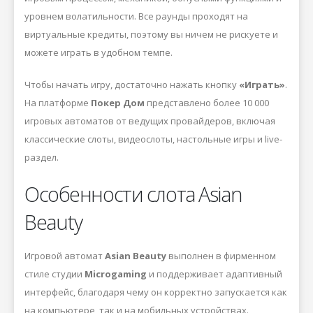
уровнем волатильности. Все раунды проходят на
виртуальные кредиты, поэтому вы ничем не рискуете и
можете играть в удобном темпе.
Чтобы начать игру, достаточно нажать кнопку
«Играть»
.
На платформе
Покер Дом
представлено более 10 000
игровых автоматов от ведущих провайдеров, включая
классические слоты, видеослоты, настольные игры и live-
раздел.
Особенности слота Asian
Beauty
Игровой автомат
Asian Beauty
выполнен в фирменном
стиле студии
Microgaming
и поддерживает адаптивный
интерфейс, благодаря чему он корректно запускается как
на компьютере, так и на мобильных устройствах.