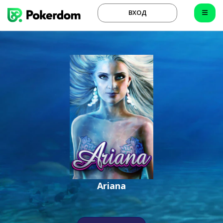
ВХОД
Ariana