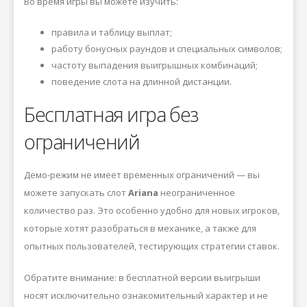
Во время игры вы можете изучить:
правила и таблицу выплат;
работу бонусных раундов и специальных символов;
частоту выпадения выигрышных комбинаций;
поведение слота на длинной дистанции.
Бесплатная игра без
ограничений
Демо-режим не имеет временных ограничений — вы
можете запускать слот
Ariana
неограниченное
количество раз. Это особенно удобно для новых игроков,
которые хотят разобраться в механике, а также для
опытных пользователей, тестирующих стратегии ставок.
Обратите внимание: в бесплатной версии выигрыши
носят исключительно ознакомительный характер и не