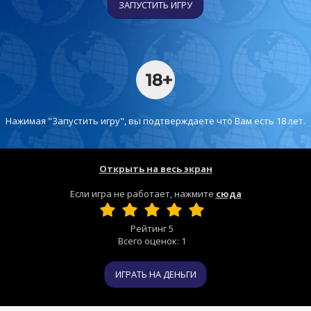
ЗАПУСТИТЬ ИГРУ
Нажимая "Запустить игру", вы подтверждаете что Вам есть 18 лет.
Открыть на весь экран
Если игра не работает, нажмите
сюда
Рейтинг
5
Всего оценок:
1
ИГРАТЬ НА ДЕНЬГИ