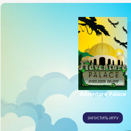
Adventure Palace
ЗАПУСТИТЬ ИГРУ