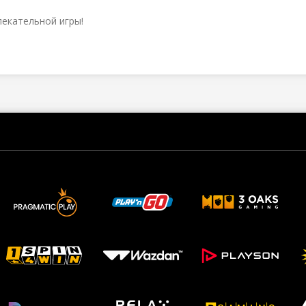
лекательной игры!