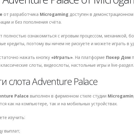
e
от разработчика
Microgaming
доступен в демонстрационном 
ации и без пополнения счёта.
т полностью ознакомиться с игровым процессом, механикой, бо
ые кредиты, поэтому вы ничем не рискуете и можете играть в у
остаточно нажать кнопку
«Играть»
. На платформе
Покер Дом
п
классические слоты, видеослоты, настольные игры и live-раздел.
 слота Adventure Palace
nture Palace
выполнен в фирменном стиле студии
Microgamin
тся как на компьютере, так и на мобильных устройствах.
ете изучить:
цу выплат;