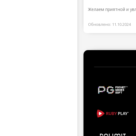
Желаем приятной и ув
Обновлено:
11.10.2024