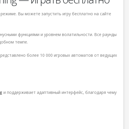
режиме. Вы можете запустить игру бесплатно на сайте
нусными функциями и уровнем волатильности. Все раунды
добном темпе.
редставлено более 10 000 игровых автоматов от ведущих
g
и поддерживает адаптивный интерфейс, благодаря чему