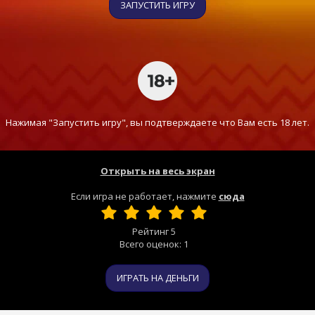
ЗАПУСТИТЬ ИГРУ
Нажимая "Запустить игру", вы подтверждаете что Вам есть 18 лет.
Открыть на весь экран
Если игра не работает, нажмите
сюда
Рейтинг
5
Всего оценок:
1
ИГРАТЬ НА ДЕНЬГИ