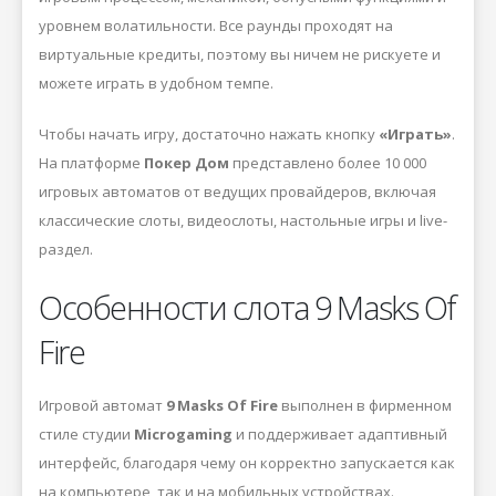
уровнем волатильности. Все раунды проходят на
виртуальные кредиты, поэтому вы ничем не рискуете и
можете играть в удобном темпе.
Чтобы начать игру, достаточно нажать кнопку
«Играть»
.
На платформе
Покер Дом
представлено более 10 000
игровых автоматов от ведущих провайдеров, включая
классические слоты, видеослоты, настольные игры и live-
раздел.
Особенности слота 9 Masks Of
Fire
Игровой автомат
9 Masks Of Fire
выполнен в фирменном
стиле студии
Microgaming
и поддерживает адаптивный
интерфейс, благодаря чему он корректно запускается как
на компьютере, так и на мобильных устройствах.