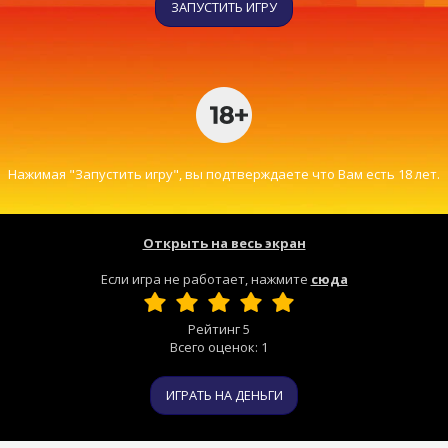
ЗАПУСТИТЬ ИГРУ
Нажимая "Запустить игру", вы подтверждаете что Вам есть 18 лет.
Открыть на весь экран
Если игра не работает, нажмите
сюда
Рейтинг
5
Всего оценок:
1
ИГРАТЬ НА ДЕНЬГИ