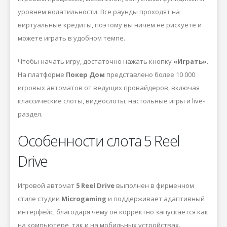
уровнем волатильности. Все раунды проходят на
виртуальные кредиты, поэтому вы ничем не рискуете и
можете играть в удобном темпе.
Чтобы начать игру, достаточно нажать кнопку
«Играть»
.
На платформе
Покер Дом
представлено более 10 000
игровых автоматов от ведущих провайдеров, включая
классические слоты, видеослоты, настольные игры и live-
раздел.
Особенности слота 5 Reel
Drive
Игровой автомат
5 Reel Drive
выполнен в фирменном
стиле студии
Microgaming
и поддерживает адаптивный
интерфейс, благодаря чему он корректно запускается как
на компьютере, так и на мобильных устройствах.