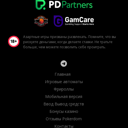
Азартные игры призваны развлекать. Помните, что вы
рискуете деньгами, когда делаете ставки. Не тратьте
больше, чем можете позволить себе проиграть.
Главная
Игровые автоматы
Фрироллы
Мобильная версия
Ввод Вывод средств
Бонусы казино
Отзывы Pokerdom
Контакты