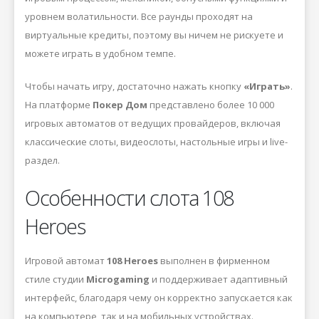
уровнем волатильности. Все раунды проходят на
виртуальные кредиты, поэтому вы ничем не рискуете и
можете играть в удобном темпе.
Чтобы начать игру, достаточно нажать кнопку
«Играть»
.
На платформе
Покер Дом
представлено более 10 000
игровых автоматов от ведущих провайдеров, включая
классические слоты, видеослоты, настольные игры и live-
раздел.
Особенности слота 108
Heroes
Игровой автомат
108 Heroes
выполнен в фирменном
стиле студии
Microgaming
и поддерживает адаптивный
интерфейс, благодаря чему он корректно запускается как
на компьютере, так и на мобильных устройствах.