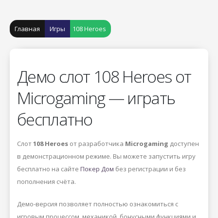
Главная
Игры
108 Heroes
Демо слот 108 Heroes от
Microgaming — играть
бесплатно
Слот
108 Heroes
от разработчика
Microgaming
доступен
в демонстрационном режиме. Вы можете запустить игру
бесплатно на сайте
Покер Дом
без регистрации и без
пополнения счёта.
Демо-версия позволяет полностью ознакомиться с
игровым процессом, механикой, бонусными функциями и