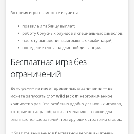
Во время игры вы можете изучить:
правила и таблицу выплат;
работу бонусных раундов и специальных символов;
частоту выпадения выигрышных комбинаций;
поведение слота на длинной дистанции.
Бесплатная игра без
ограничений
Демо-режим не имеет временных ограничений — вы
можете запускать слот
Wild Jack 81
неограниченное
количество раз. Это особенно удобно для новых игроков,
которые хотят разобраться в механике, а также для
опытных пользователей, тестирующих стратегии ставок.
Обратите внимание: в бесплатной версии выигрыши