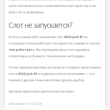
носят исключительно ознакомительный характер и не
могут быть выведены.
Слот не запускается?
Если по каким-либо причинам слот
Wild Jack 81
не
открывается или работает некорректно, нажмите кнопку
«Не работает»
. Мы проверим игру и постараемся
оперативно устранить технические неполадки.
После завершения игры вы можете оставить свою оценку
слота
Wild Jack 81
и поделиться впечатлениями — это
поможет другим пользователям сделать выбор.
Желаем приятной и увлекательной игры!
Обновлено:
11.10.2024