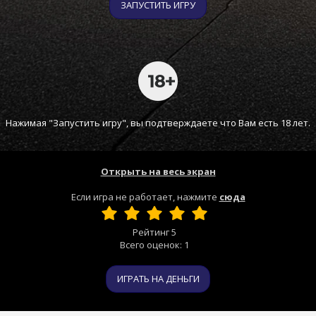
ЗАПУСТИТЬ ИГРУ
Нажимая "Запустить игру", вы подтверждаете что Вам есть 18 лет.
Открыть на весь экран
Если игра не работает, нажмите
сюда
Рейтинг
5
Всего оценок:
1
ИГРАТЬ НА ДЕНЬГИ