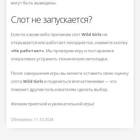
могут быть выведены.
Слот не запускается?
Если по каким-либо причинам слот
Wild Girls
не
открывается или работает некорректно, нажмите кнопку
«Не работает»
. Мы проверим игру и постараемся
оперативно устранить технические неполадки.
После завершения игры вы можете оставить свою оценку
слота
Wild Girls
и поделиться впечатлениями — это
поможет другим пользователям сделать выбор.
Желаем приятной и увлекательной игры!
Обновлено:
11.10.2024