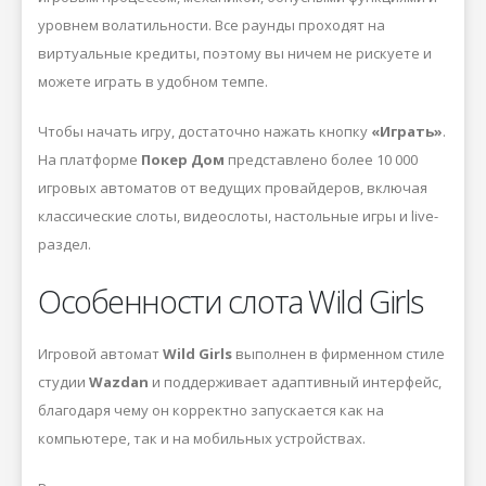
уровнем волатильности. Все раунды проходят на
виртуальные кредиты, поэтому вы ничем не рискуете и
можете играть в удобном темпе.
Чтобы начать игру, достаточно нажать кнопку
«Играть»
.
На платформе
Покер Дом
представлено более 10 000
игровых автоматов от ведущих провайдеров, включая
классические слоты, видеослоты, настольные игры и live-
раздел.
Особенности слота Wild Girls
Игровой автомат
Wild Girls
выполнен в фирменном стиле
студии
Wazdan
и поддерживает адаптивный интерфейс,
благодаря чему он корректно запускается как на
компьютере, так и на мобильных устройствах.