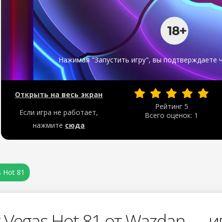
Нажимая "Запустить игру", вы подтверждаете ч
Открыть на весь экран
Рейтинг
5
Если игра не работает,
Всего оценок:
1
нажмите
сюда
 Hot 81
 Vegas Hot 81 от Wazdan — и