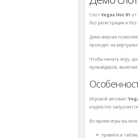
Слот
Vegas Hot 81
от 
без регистрации и без
Демо-версия позволяе
проходят на виртуальн
Чтобы начать игру, д
провайдеров, включая 
Особенност
Игровой автомат
Vega
корректно запускается
Во время игры вы мож
правила и табли