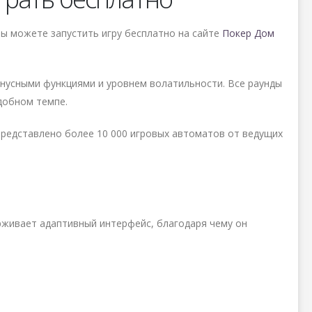
ы можете запустить игру бесплатно на сайте
Покер Дом
нусными функциями и уровнем волатильности. Все раунды
добном темпе.
редставлено более 10 000 игровых автоматов от ведущих
живает адаптивный интерфейс, благодаря чему он