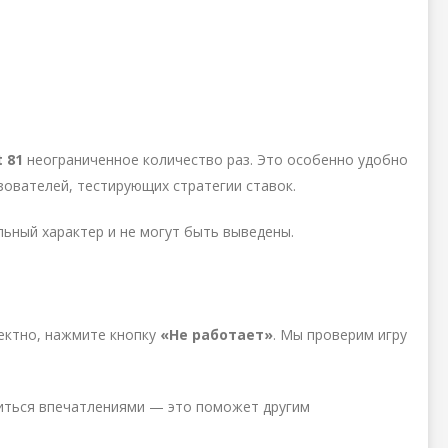
 81
неограниченное количество раз. Это особенно удобно
зователей, тестирующих стратегии ставок.
ьный характер и не могут быть выведены.
ектно, нажмите кнопку
«Не работает»
. Мы проверим игру
иться впечатлениями — это поможет другим