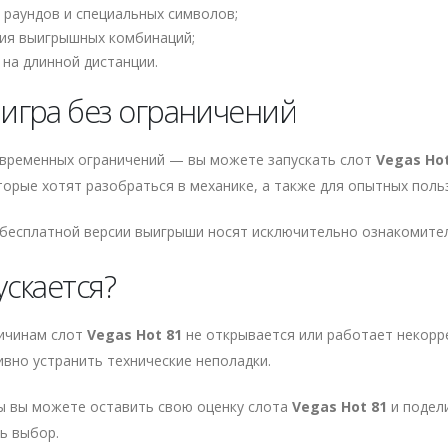
 раундов и специальных символов;
ия выигрышных комбинаций;
 на длинной дистанции.
 игра без ограничений
временных ограничений — вы можете запускать слот
Vegas Hot
торые хотят разобраться в механике, а также для опытных поль
 бесплатной версии выигрыши носят исключительно ознакомител
ускается?
ричинам слот
Vegas Hot 81
не открывается или работает некорр
ивно устранить технические неполадки.
ы вы можете оставить свою оценку слота
Vegas Hot 81
и подел
ь выбор.