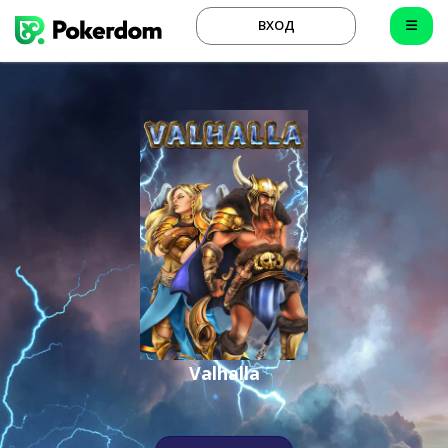
ВХОД
Valhalla