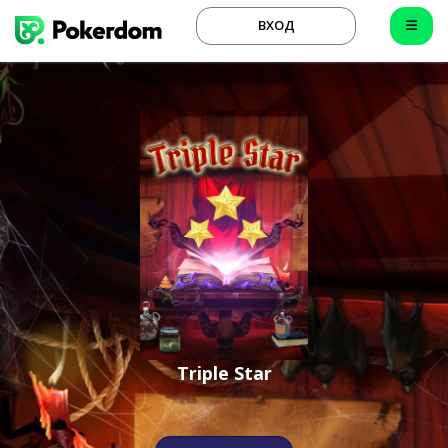
ВХОД
Triple Star