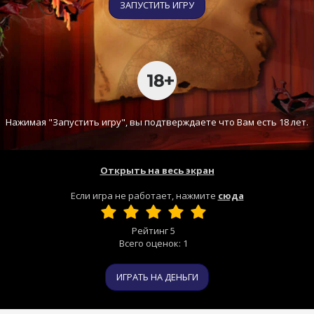
ЗАПУСТИТЬ ИГРУ
Нажимая "Запустить игру", вы подтверждаете что Вам есть 18 лет.
Открыть на весь экран
Если игра не работает, нажмите
сюда
Рейтинг
5
Всего оценок:
1
ИГРАТЬ НА ДЕНЬГИ