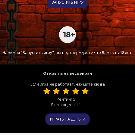
ЗАПУСТИТЬ ИГРУ
Нажимая "Запустить игру", вы подтверждаете что Вам есть 18 лет.
Открыть на весь экран
Если игра не работает, нажмите
сюда
Рейтинг
5
Всего оценок:
1
ИГРАТЬ НА ДЕНЬГИ