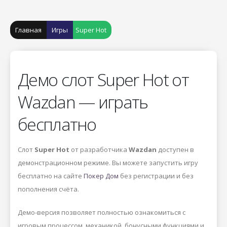
Главная
Игры
Super Hot
Демо слот Super Hot от
Wazdan — играть
бесплатно
Слот
Super Hot
от разработчика
Wazdan
доступен в
демонстрационном режиме. Вы можете запустить игру
бесплатно на сайте
Покер Дом
без регистрации и без
пополнения счёта.
Демо-версия позволяет полностью ознакомиться с
игровым процессом, механикой, бонусными функциями и