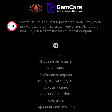
Азартные игры призваны развлекать. Помните, что вы
рискуете деньгами, когда делаете ставки. Не тратьте
больше, чем можете позволить себе проиграть.
Главная
Игровые автоматы
Фрироллы
Мобильная версия
Ввод Вывод средств
Бонусы казино
Отзывы Pokerdom
Контакты
Официальное зеркало