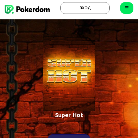
ВХОД
Super Hot