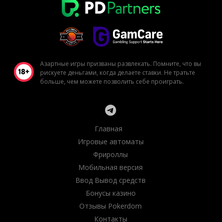
Азартные игры призваны развлекать. Помните, что вы
рискуете деньгами, когда делаете ставки. Не тратьте
больше, чем можете позволить себе проиграть.
Главная
Игровые автоматы
Фрироллы
Мобильная версия
Ввод Вывод средств
Бонусы казино
Отзывы Pokerdom
Контакты