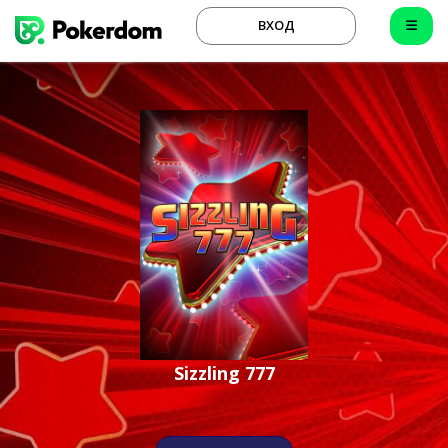
ВХОД
Sizzling 777