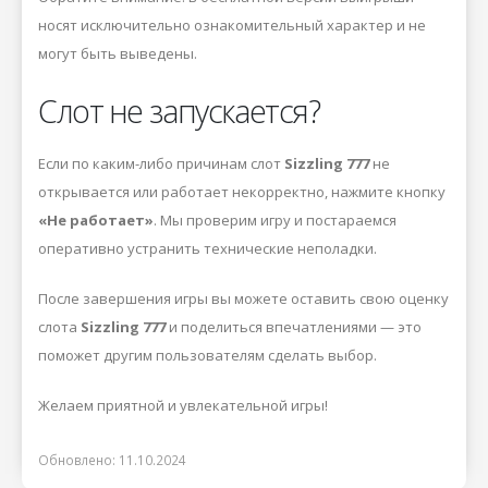
носят исключительно ознакомительный характер и не
могут быть выведены.
Слот не запускается?
Если по каким-либо причинам слот
Sizzling 777
не
открывается или работает некорректно, нажмите кнопку
«Не работает»
. Мы проверим игру и постараемся
оперативно устранить технические неполадки.
После завершения игры вы можете оставить свою оценку
слота
Sizzling 777
и поделиться впечатлениями — это
поможет другим пользователям сделать выбор.
Желаем приятной и увлекательной игры!
Обновлено:
11.10.2024