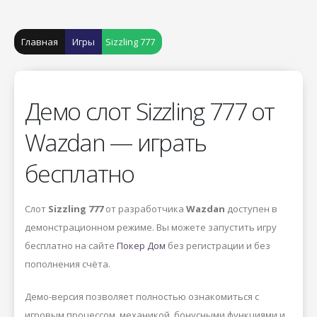
Главная
Игры
Sizzling 777
Демо слот Sizzling 777 от
Wazdan — играть
бесплатно
Слот
Sizzling 777
от разработчика
Wazdan
доступен в
демонстрационном режиме. Вы можете запустить игру
бесплатно на сайте
Покер Дом
без регистрации и без
пополнения счёта.
Демо-версия позволяет полностью ознакомиться с
игровым процессом, механикой, бонусными функциями и