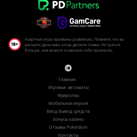
Азартные игры призваны развлекать. Помните, что вы
рискуете деньгами, когда делаете ставки. Не тратьте
больше, чем можете позволить себе проиграть.
Главная
Игровые автоматы
Фрироллы
Мобильная версия
Ввод Вывод средств
Бонусы казино
Отзывы Pokerdom
Контакты