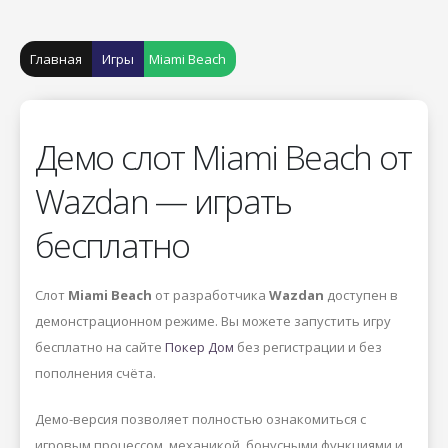
Главная
Игры
Miami Beach
Демо слот Miami Beach от
Wazdan — играть
бесплатно
Слот
Miami Beach
от разработчика
Wazdan
доступен в
демонстрационном режиме. Вы можете запустить игру
бесплатно на сайте
Покер Дом
без регистрации и без
пополнения счёта.
Демо-версия позволяет полностью ознакомиться с
игровым процессом, механикой, бонусными функциями и