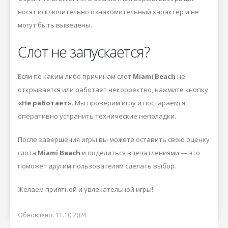
носят исключительно ознакомительный характер и не
могут быть выведены.
Слот не запускается?
Если по каким-либо причинам слот
Miami Beach
не
открывается или работает некорректно, нажмите кнопку
«Не работает»
. Мы проверим игру и постараемся
оперативно устранить технические неполадки.
После завершения игры вы можете оставить свою оценку
слота
Miami Beach
и поделиться впечатлениями — это
поможет другим пользователям сделать выбор.
Желаем приятной и увлекательной игры!
Обновлено:
11.10.2024