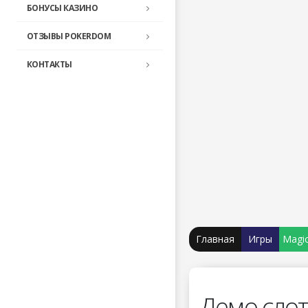
БОНУСЫ КАЗИНО
ОТЗЫВЫ POKERDOM
КОНТАКТЫ
Главная
Игры
Magic
Демо слот