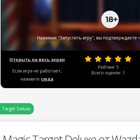
Нажимая "Запустить игру", вы подтверждаете ч
Открыть на весь экран
Рейтинг
5
Если игра не работает,
Всего оценок:
1
нажмите
сюда
 Target Deluxe
 Magic Target Deluxe от Waz