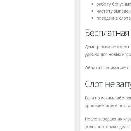
работу бонусных
частоту выпаден
поведение слота
Бесплатная
Демо-режим не имеет 
удобно для новых игро
Обратите внимание: в
Слот не зап
Если по каким-либо п
проверим игру и поста
После завершения игр
пользователям сделат