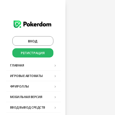
ВХОД
РЕГИСТРАЦИЯ
ГЛАВНАЯ
ИГРОВЫЕ АВТОМАТЫ
ФРИРОЛЛЫ
МОБИЛЬНАЯ ВЕРСИЯ
ВВОД ВЫВОД СРЕДСТВ