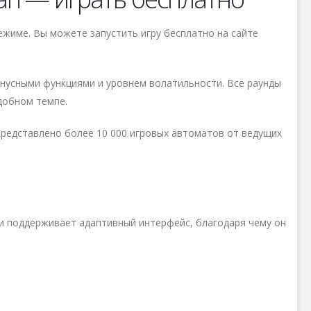
жиме. Вы можете запустить игру бесплатно на сайте
нусными функциями и уровнем волатильности. Все раунды
добном темпе.
редставлено более 10 000 игровых автоматов от ведущих
и поддерживает адаптивный интерфейс, благодаря чему он