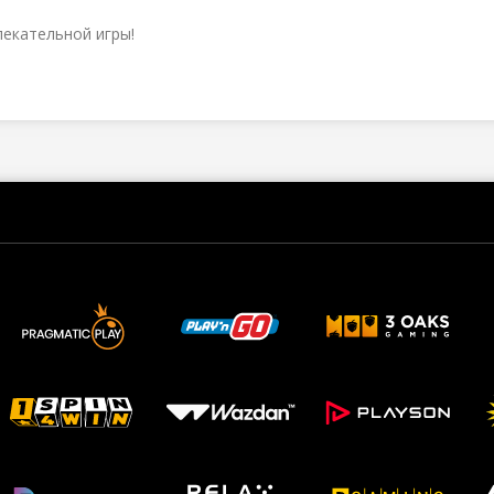
лекательной игры!