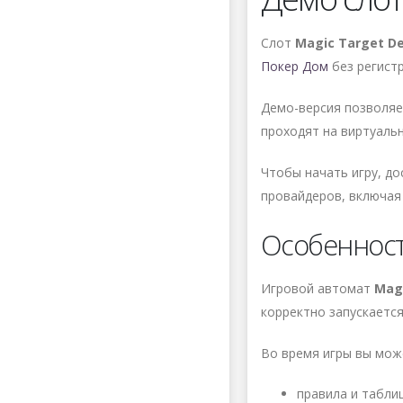
Слот
Magic Target De
Покер Дом
без регистр
Демо-версия позволяе
проходят на виртуальн
Чтобы начать игру, д
провайдеров, включая 
Особенности
Игровой автомат
Magi
корректно запускается
Во время игры вы мож
правила и табли