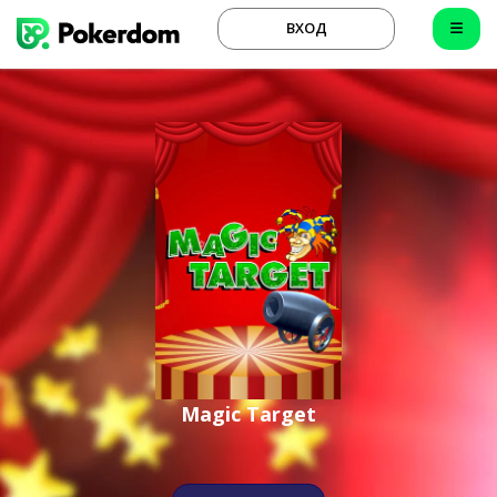
ВХОД
Magic Target