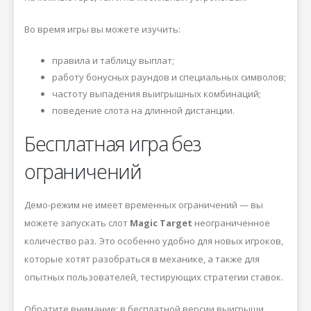
Во время игры вы можете изучить:
правила и таблицу выплат;
работу бонусных раундов и специальных символов;
частоту выпадения выигрышных комбинаций;
поведение слота на длинной дистанции.
Бесплатная игра без
ограничений
Демо-режим не имеет временных ограничений — вы
можете запускать слот
Magic Target
неограниченное
количество раз. Это особенно удобно для новых игроков,
которые хотят разобраться в механике, а также для
опытных пользователей, тестирующих стратегии ставок.
Обратите внимание: в бесплатной версии выигрыши