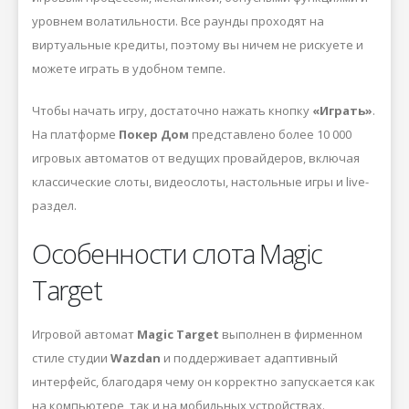
уровнем волатильности. Все раунды проходят на
виртуальные кредиты, поэтому вы ничем не рискуете и
можете играть в удобном темпе.
Чтобы начать игру, достаточно нажать кнопку
«Играть»
.
На платформе
Покер Дом
представлено более 10 000
игровых автоматов от ведущих провайдеров, включая
классические слоты, видеослоты, настольные игры и live-
раздел.
Особенности слота Magic
Target
Игровой автомат
Magic Target
выполнен в фирменном
стиле студии
Wazdan
и поддерживает адаптивный
интерфейс, благодаря чему он корректно запускается как
на компьютере, так и на мобильных устройствах.