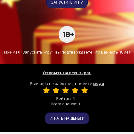
ЗАПУСТИТЬ ИГРУ
Нажимая "Запустить игру", вы подтверждаете что Вам есть 18 лет.
Открыть на весь экран
Если игра не работает, нажмите
сюда
Рейтинг
5
Всего оценок:
1
ИГРАТЬ НА ДЕНЬГИ