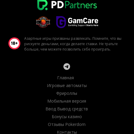
Азартные игры призваны развлекать. Помните, что вы
рискуете деньгами, когда делаете ставки. Не тратьте
больше, чем можете позволить себе проиграть.
Главная
Игровые автоматы
Фрироллы
Мобильная версия
Ввод Вывод средств
Бонусы казино
Отзывы Pokerdom
Контакты