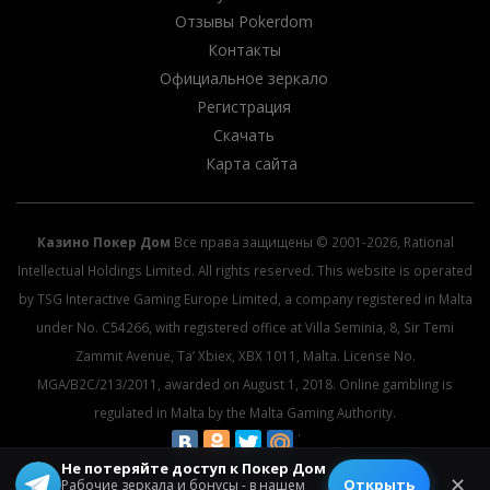
Отзывы Pokerdom
Контакты
Официальное зеркало
Регистрация
Скачать
Карта сайта
Казино Покер Дом
Все права защищены © 2001-2026, Rational
Intellectual Holdings Limited. All rights reserved. This website is operated
by TSG Interactive Gaming Europe Limited, a company registered in Malta
under No. C54266, with registered office at Villa Seminia, 8, Sir Temi
Zammit Avenue, Ta’ Xbiex, XBX 1011, Malta. License No.
MGA/B2C/213/2011, awarded on August 1, 2018. Online gambling is
regulated in Malta by the Malta Gaming Authority.
Не потеряйте доступ к Покер Дом
© 2026 All rights reserved.
✕
Открыть
Рабочие зеркала и бонусы - в нашем