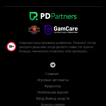
Азартные игры призваны развлекать. Помните, что вы
рискуете деньгами, когда делаете ставки. Не тратьте
больше, чем можете позволить себе проиграть.
Главная
Игровые автоматы
Фрироллы
Мобильная версия
Ввод Вывод средств
Бонусы казино