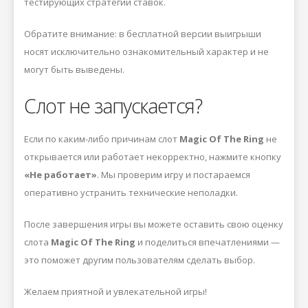
тестирующих стратегии ставок.
Обратите внимание: в бесплатной версии выигрыши
носят исключительно ознакомительный характер и не
могут быть выведены.
Слот не запускается?
Если по каким-либо причинам слот
Magic Of The Ring
не
открывается или работает некорректно, нажмите кнопку
«Не работает»
. Мы проверим игру и постараемся
оперативно устранить технические неполадки.
После завершения игры вы можете оставить свою оценку
слота
Magic Of The Ring
и поделиться впечатлениями —
это поможет другим пользователям сделать выбор.
Желаем приятной и увлекательной игры!