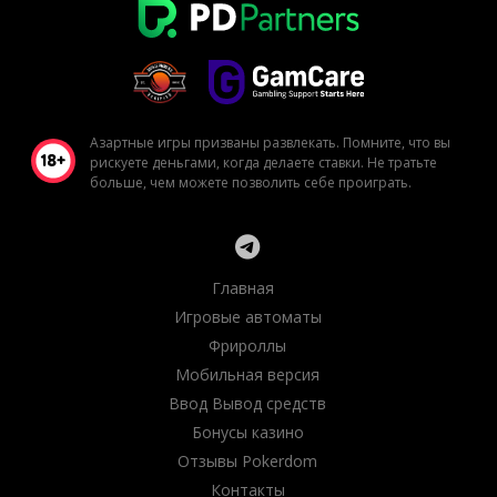
Азартные игры призваны развлекать. Помните, что вы
рискуете деньгами, когда делаете ставки. Не тратьте
больше, чем можете позволить себе проиграть.
Главная
Игровые автоматы
Фрироллы
Мобильная версия
Ввод Вывод средств
Бонусы казино
Отзывы Pokerdom
Контакты