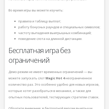
Во время игры вы можете изучить:
правила и таблицу выплат;
работу бонусных раундов и специальных символов;
частоту выпадения выигрышных комбинаций;
поведение слота на длинной дистанции.
Бесплатная игра без
ограничений
Демо-режим не имеет временных ограничений — вы
можете запускать слот
Magic Hot 4
неограниченное
количество раз. Это особенно удобно для новых игроков,
которые хотят разобраться в механике, а также для
опытных пользователей, тестирующих стратегии ставок.
Обратите внимание: в бесплатной версии выигрыши