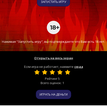
ЗАПУСТИТЬ ИГРУ
Нажимая "Запустить игру", вы подтверждаете что Вам есть 18 лет.
Открыть на весь экран
Если игра не работает, нажмите
сюда
Рейтинг
5
Всего оценок:
1
ИГРАТЬ НА ДЕНЬГИ