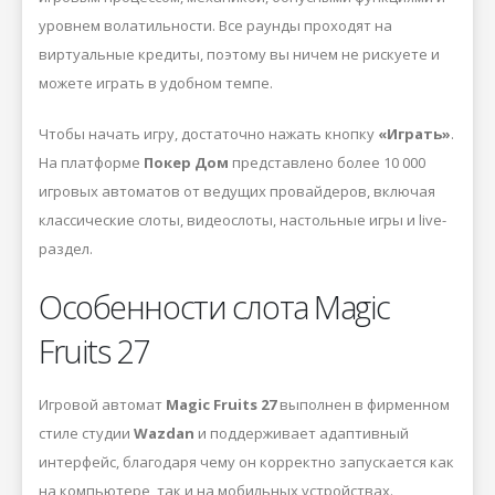
уровнем волатильности. Все раунды проходят на
виртуальные кредиты, поэтому вы ничем не рискуете и
можете играть в удобном темпе.
Чтобы начать игру, достаточно нажать кнопку
«Играть»
.
На платформе
Покер Дом
представлено более 10 000
игровых автоматов от ведущих провайдеров, включая
классические слоты, видеослоты, настольные игры и live-
раздел.
Особенности слота Magic
Fruits 27
Игровой автомат
Magic Fruits 27
выполнен в фирменном
стиле студии
Wazdan
и поддерживает адаптивный
интерфейс, благодаря чему он корректно запускается как
на компьютере, так и на мобильных устройствах.