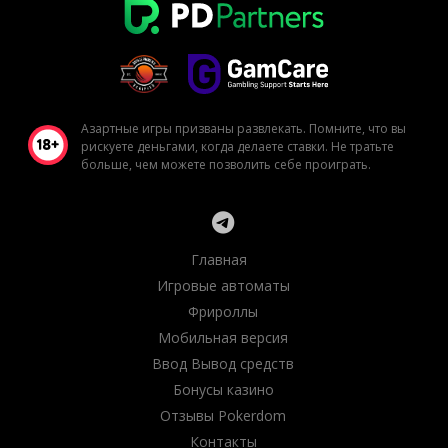
Азартные игры призваны развлекать. Помните, что вы
рискуете деньгами, когда делаете ставки. Не тратьте
больше, чем можете позволить себе проиграть.
Главная
Игровые автоматы
Фрироллы
Мобильная версия
Ввод Вывод средств
Бонусы казино
Отзывы Pokerdom
Контакты