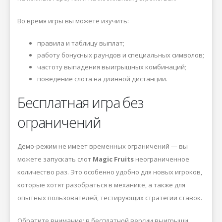
Во время игры вы можете изучить:
правила и таблицу выплат;
работу бонусных раундов и специальных символов;
частоту выпадения выигрышных комбинаций;
поведение слота на длинной дистанции.
Бесплатная игра без
ограничений
Демо-режим не имеет временных ограничений — вы
можете запускать слот
Magic Fruits
неограниченное
количество раз. Это особенно удобно для новых игроков,
которые хотят разобраться в механике, а также для
опытных пользователей, тестирующих стратегии ставок.
Обратите внимание: в бесплатной версии выигрыши