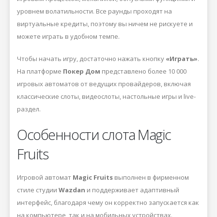
уровнем волатильности. Все раунды проходят на
виртуальные кредиты, поэтому вы ничем не рискуете и
можете играть в удобном темпе.
Чтобы начать игру, достаточно нажать кнопку
«Играть»
.
На платформе
Покер Дом
представлено более 10 000
игровых автоматов от ведущих провайдеров, включая
классические слоты, видеослоты, настольные игры и live-
раздел.
Особенности слота Magic
Fruits
Игровой автомат
Magic Fruits
выполнен в фирменном
стиле студии
Wazdan
и поддерживает адаптивный
интерфейс, благодаря чему он корректно запускается как
на компьютере, так и на мобильных устройствах.