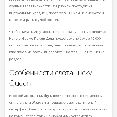
уровнем волатильности. Все раунды проходят на
виртуальные кредиты, поэтому вы ничем не рискуете и
можете играть в удобном темпе.
Чтобы начать игру, достаточно нажать кнопку
«Играть»
.
На платформе
Покер Дом
представлено более 10 000
игровых автоматов от ведущих провайдеров, включая
классические слоты, видеослоты, настольные игры и live-
раздел.
Особенности слота Lucky
Queen
Игровой автомат
Lucky Queen
выполнен в фирменном
стиле студии
Wazdan
и поддерживает адаптивный
интерфейс, благодаря чему он корректно запускается как
на компьютере, так и на мобильных устройствах.