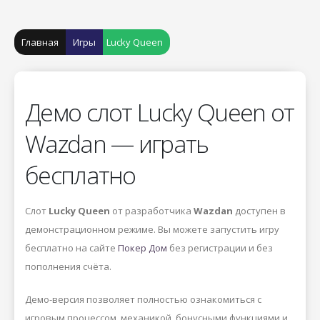
Главная
Игры
Lucky Queen
Демо слот Lucky Queen от
Wazdan — играть
бесплатно
Слот
Lucky Queen
от разработчика
Wazdan
доступен в
демонстрационном режиме. Вы можете запустить игру
бесплатно на сайте
Покер Дом
без регистрации и без
пополнения счёта.
Демо-версия позволяет полностью ознакомиться с
игровым процессом, механикой, бонусными функциями и