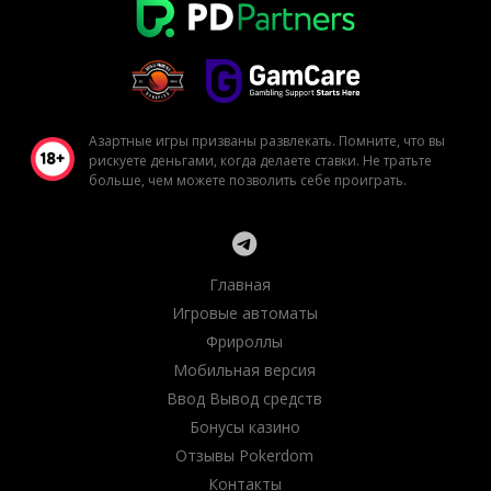
Азартные игры призваны развлекать. Помните, что вы
рискуете деньгами, когда делаете ставки. Не тратьте
больше, чем можете позволить себе проиграть.
Главная
Игровые автоматы
Фрироллы
Мобильная версия
Ввод Вывод средств
Бонусы казино
Отзывы Pokerdom
Контакты