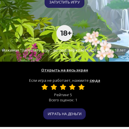
ЗАПУСТИТЬ ИГРУ
Нажимая "Запустить игру", вы подтверждаете что Вам есть 18 лет.
Открыть на весь экран
Если игра не работает, нажмите
сюда
Рейтинг
5
Всего оценок:
1
ИГРАТЬ НА ДЕНЬГИ