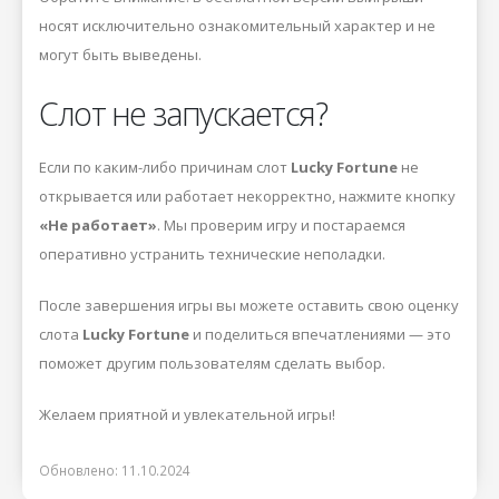
носят исключительно ознакомительный характер и не
могут быть выведены.
Слот не запускается?
Если по каким-либо причинам слот
Lucky Fortune
не
открывается или работает некорректно, нажмите кнопку
«Не работает»
. Мы проверим игру и постараемся
оперативно устранить технические неполадки.
После завершения игры вы можете оставить свою оценку
слота
Lucky Fortune
и поделиться впечатлениями — это
поможет другим пользователям сделать выбор.
Желаем приятной и увлекательной игры!
Обновлено:
11.10.2024