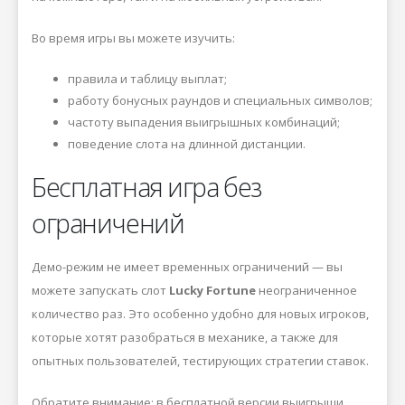
Во время игры вы можете изучить:
правила и таблицу выплат;
работу бонусных раундов и специальных символов;
частоту выпадения выигрышных комбинаций;
поведение слота на длинной дистанции.
Бесплатная игра без
ограничений
Демо-режим не имеет временных ограничений — вы
можете запускать слот
Lucky Fortune
неограниченное
количество раз. Это особенно удобно для новых игроков,
которые хотят разобраться в механике, а также для
опытных пользователей, тестирующих стратегии ставок.
Обратите внимание: в бесплатной версии выигрыши