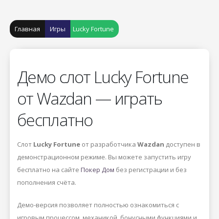
Главная
Игры
Lucky Fortune
Демо слот Lucky Fortune
от Wazdan — играть
бесплатно
Слот
Lucky Fortune
от разработчика
Wazdan
доступен в
демонстрационном режиме. Вы можете запустить игру
бесплатно на сайте
Покер Дом
без регистрации и без
пополнения счёта.
Демо-версия позволяет полностью ознакомиться с
игровым процессом, механикой, бонусными функциями и