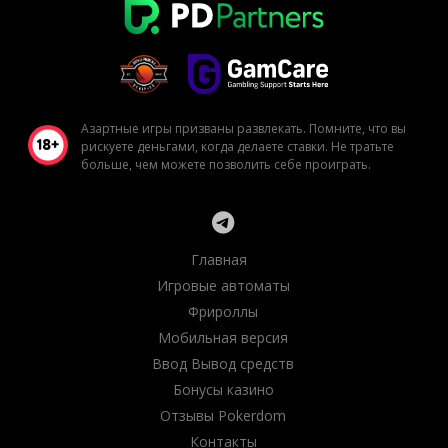
Азартные игры призваны развлекать. Помните, что вы
рискуете деньгами, когда делаете ставки. Не тратьте
больше, чем можете позволить себе проиграть.
Главная
Игровые автоматы
Фрироллы
Мобильная версия
Ввод Вывод средств
Бонусы казино
Отзывы Pokerdom
Контакты