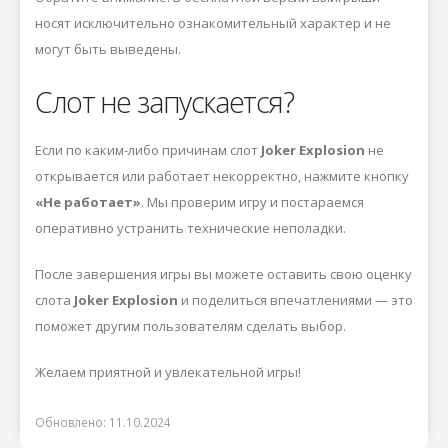
носят исключительно ознакомительный характер и не
могут быть выведены.
Слот не запускается?
Если по каким-либо причинам слот
Joker Explosion
не
открывается или работает некорректно, нажмите кнопку
«Не работает»
. Мы проверим игру и постараемся
оперативно устранить технические неполадки.
После завершения игры вы можете оставить свою оценку
слота
Joker Explosion
и поделиться впечатлениями — это
поможет другим пользователям сделать выбор.
Желаем приятной и увлекательной игры!
Обновлено:
11.10.2024