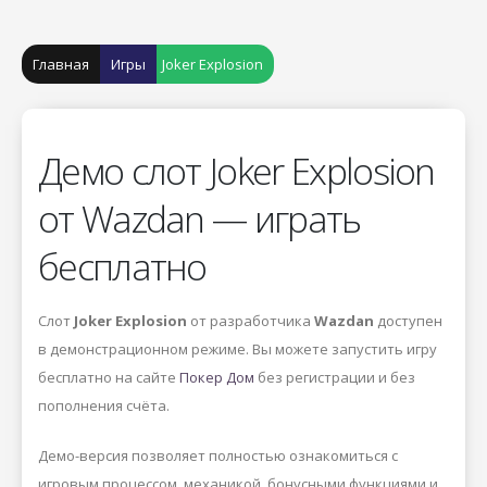
Главная
Игры
Joker Explosion
Демо слот Joker Explosion
от Wazdan — играть
бесплатно
Слот
Joker Explosion
от разработчика
Wazdan
доступен
в демонстрационном режиме. Вы можете запустить игру
бесплатно на сайте
Покер Дом
без регистрации и без
пополнения счёта.
Демо-версия позволяет полностью ознакомиться с
игровым процессом, механикой, бонусными функциями и