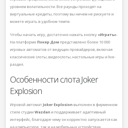
уровнем волатильности. Все раунды проходят на
виртуальные кредиты, поэтому вы ничем не рискуете и
можете играть в удобном темпе.
Чтобы начать игру, достаточно нажать кнопку
«Играть»
.
На платформе
Покер Дом
представлено более 10 000
игровых автоматов от ведущих провайдеров, включая
классические слоты, видеослоты, настольные игры и live-
раздел.
Особенности слота Joker
Explosion
Игровой автомат
Joker Explosion
выполнен в фирменном
стиле студии
Wazdan
и поддерживает адаптивный
интерфейс, благодаря чему он корректно запускается как
на компьютере, так и на мобильных устройствах.