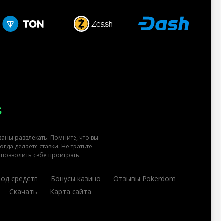
аны развлекать. Помните, что вы
огда делаете ставки. Не тратьте
позволить себе проиграть.
од средств
Бонусы казино
Отзывы Pokerdom
Скачать
Карта сайта