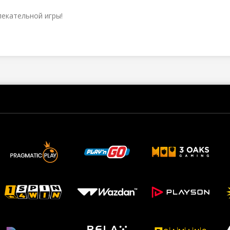
лекательной игры!