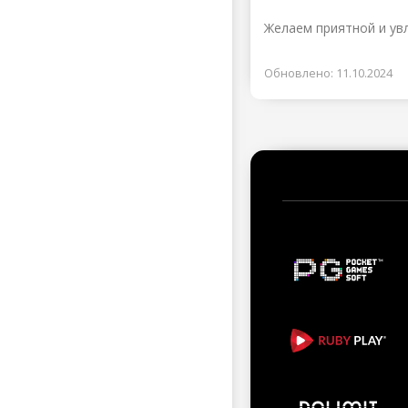
Желаем приятной и ув
Обновлено:
11.10.2024