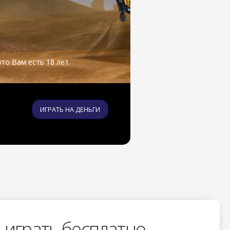
то Вам есть 18 лет.
ИГРАТЬ НА ДЕНЬГИ
— играть бесплатно