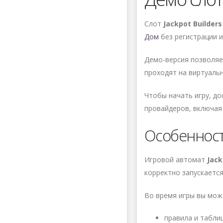
Слот
Jackpot Builders
Дом
без регистрации и
Демо-версия позволяе
проходят на виртуальн
Чтобы начать игру, д
провайдеров, включая 
Особенности
Игровой автомат
Jack
корректно запускается
Во время игры вы мож
правила и табли