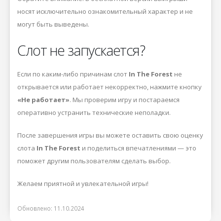
носят исключительно ознакомительный характер и не
могут быть выведены.
Слот не запускается?
Если по каким-либо причинам слот
In The Forest
не
открывается или работает некорректно, нажмите кнопку
«Не работает»
. Мы проверим игру и постараемся
оперативно устранить технические неполадки.
После завершения игры вы можете оставить свою оценку
слота
In The Forest
и поделиться впечатлениями — это
поможет другим пользователям сделать выбор.
Желаем приятной и увлекательной игры!
Обновлено:
11.10.2024