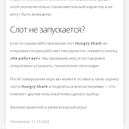
носят исключительно ознакомительный характер и не
могут быть выведены.
Слот не запускается?
Если по каким-либо причинам слот
Hungry Shark
не
открывается или работает некорректно, нажмите кнопку
«Не работает»
. Мы проверим игру и постараемся
оперативно устранить технические неполадки.
После завершения игры вы можете оставить свою оценку
слота
Hungry Shark
и поделиться впечатлениями — это
поможет другим пользователям сделать выбор.
Желаем приятной и увлекательной игры!
Обновлено:
11.10.2024