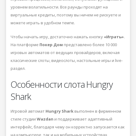
уровнем волатильности. Все раунды проходят на
виртуальные кредиты, поэтому вы ничем не рискуете и
можете играть в удобном темпе.
Чтобы начать игру, достаточно нажать кнопку
«Играть»
.
На платформе
Покер Дом
представлено более 10 000
игровых автоматов от ведущих провайдеров, включая
классические слоты, видеослоты, настольные игры и live-
раздел.
Особенности слота Hungry
Shark
Игровой автомат
Hungry Shark
выполнен в фирменном
стиле студии
Wazdan
и поддерживает адаптивный
интерфейс, благодаря чему он корректно запускается как
на компьютере, так и на мобильных устройствах.