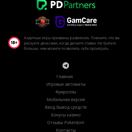
Азартные игры призваны развлекать. Помните, что вы
рискуете деньгами, когда делаете ставки. Не тратьте
больше, чем можете позволить себе проиграть.
Главная
Игровые автоматы
Фрироллы
Мобильная версия
Ввод Вывод средств
Бонусы казино
Отзывы Pokerdom
Контакты