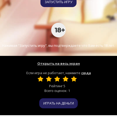
ЗАПУСТИТЬ ИГРУ
Нажимая "Запустить игру", вы подтверждаете что Вам есть 18 лет.
Открыть на весь экран
Если игра не работает, нажмите
сюда
Рейтинг
5
Всего оценок:
1
ИГРАТЬ НА ДЕНЬГИ