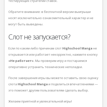
тестирующих стратегии ставок.
Обратите внимание: в бесплатной версии выигрыши
носят исключительно ознакомительный характер и не
могут быть выведены.
Слот не запускается?
Если по каким-либо причинам слот
Highschool Manga
не
открывается или работает некорректно, нажмите кнопку
«Не работает»
. Мы проверим игру и постараемся
оперативно устранить технические неполадки.
После завершения игры вы можете оставить свою оценку
слота
Highschool Manga
и поделиться впечатлениями —
это поможет другим пользователям сделать выбор.
Желаем приятной и увлекательной игры!