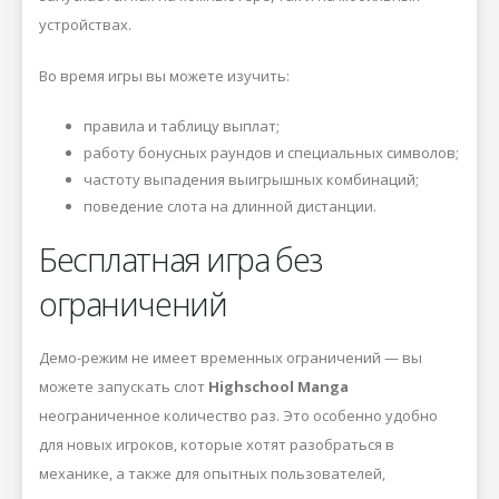
устройствах.
Во время игры вы можете изучить:
правила и таблицу выплат;
работу бонусных раундов и специальных символов;
частоту выпадения выигрышных комбинаций;
поведение слота на длинной дистанции.
Бесплатная игра без
ограничений
Демо-режим не имеет временных ограничений — вы
можете запускать слот
Highschool Manga
неограниченное количество раз. Это особенно удобно
для новых игроков, которые хотят разобраться в
механике, а также для опытных пользователей,