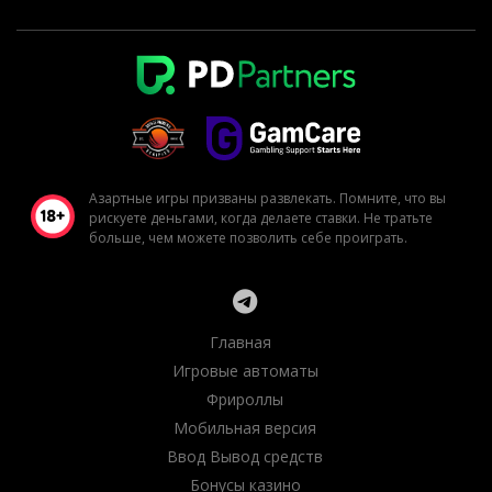
Азартные игры призваны развлекать. Помните, что вы
рискуете деньгами, когда делаете ставки. Не тратьте
больше, чем можете позволить себе проиграть.
Главная
Игровые автоматы
Фрироллы
Мобильная версия
Ввод Вывод средств
Бонусы казино