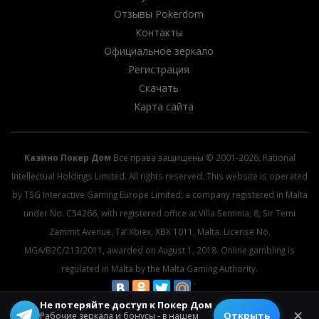
Отзывы Pokerdom
Контакты
Официальное зеркало
Регистрация
Скачать
Карта сайта
Казино Покер Дом
Все права защищены © 2001-2026, Rational
Intellectual Holdings Limited. All rights reserved. This website is operated
by TSG Interactive Gaming Europe Limited, a company registered in Malta
under No. C54266, with registered office at Villa Seminia, 8, Sir Temi
Zammit Avenue, Ta’ Xbiex, XBX 1011, Malta. License No.
MGA/B2C/213/2011, awarded on August 1, 2018. Online gambling is
regulated in Malta by the Malta Gaming Authority.
Не потеряйте доступ к Покер Дом
© 2026 All rights reserved.
✕
Открыть
Рабочие зеркала и бонусы - в нашем