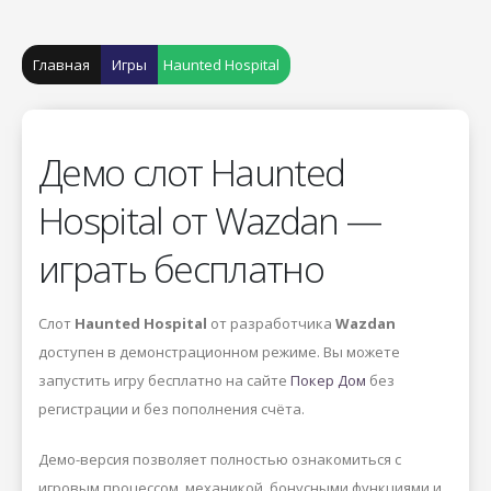
Главная
Игры
Haunted Hospital
Демо слот Haunted
Hospital от Wazdan —
играть бесплатно
Слот
Haunted Hospital
от разработчика
Wazdan
доступен в демонстрационном режиме. Вы можете
запустить игру бесплатно на сайте
Покер Дом
без
регистрации и без пополнения счёта.
Демо-версия позволяет полностью ознакомиться с
игровым процессом, механикой, бонусными функциями и