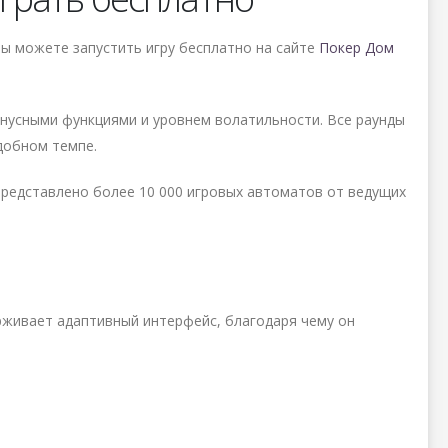
ы можете запустить игру бесплатно на сайте
Покер Дом
нусными функциями и уровнем волатильности. Все раунды
добном темпе.
редставлено более 10 000 игровых автоматов от ведущих
живает адаптивный интерфейс, благодаря чему он