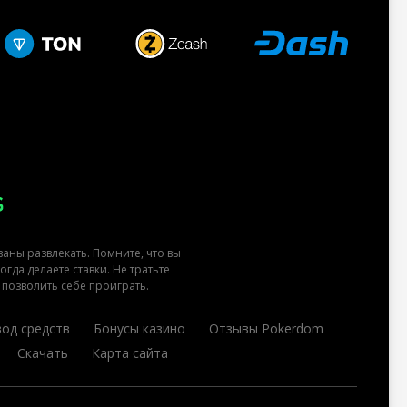
аны развлекать. Помните, что вы
огда делаете ставки. Не тратьте
позволить себе проиграть.
од средств
Бонусы казино
Отзывы Pokerdom
Скачать
Карта сайта