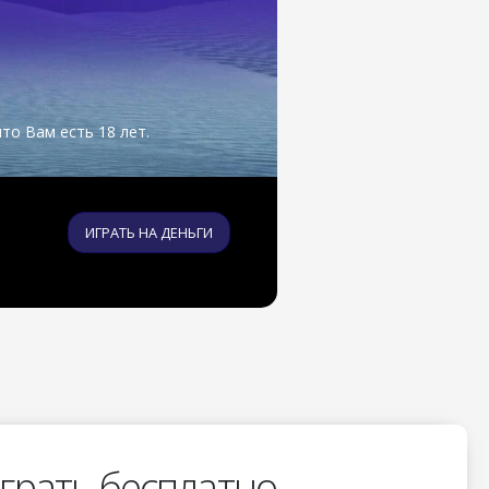
то Вам есть 18 лет.
ИГРАТЬ НА ДЕНЬГИ
играть бесплатно