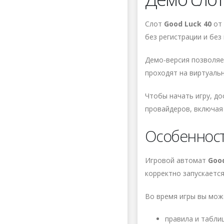
Слот
Good Luck 40
от 
без регистрации и без
Демо-версия позволяе
проходят на виртуальн
Чтобы начать игру, д
провайдеров, включая 
Особенност
Игровой автомат
Good
корректно запускается
Во время игры вы мож
правила и табли