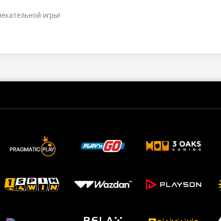
лекательной игры!