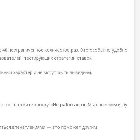
 40
неограниченное количество раз. Это особенно удобно
зователей, тестирующих стратегии ставок.
ьный характер и не могут быть выведены.
ектно, нажмите кнопку
«Не работает»
. Мы проверим игру
иться впечатлениями — это поможет другим