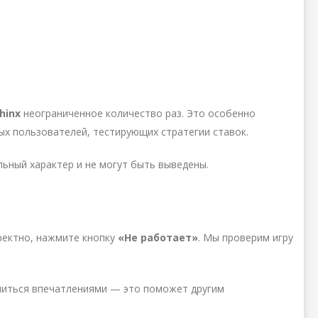
hinx
неограниченное количество раз. Это особенно
ых пользователей, тестирующих стратегии ставок.
ьный характер и не могут быть выведены.
ректно, нажмите кнопку
«Не работает»
. Мы проверим игру
литься впечатлениями — это поможет другим