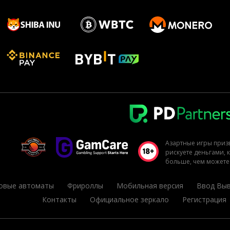
Азартные игры призв
рискуете деньгами, к
больше, чем можете 
овые автоматы
Фрироллы
Мобильная версия
Ввод Выв
Контакты
Официальное зеркало
Регистрация