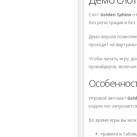
Слот
Golden Sphinx
от
без регистрации и без
Демо-версия позволяе
проходят на виртуальн
Чтобы начать игру, д
провайдеров, включая 
Особенност
Игровой автомат
Gold
корректно запускается
Во время игры вы мож
правила и табли