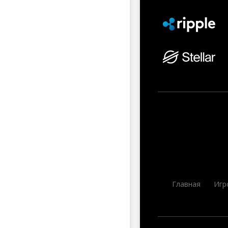
Главная
Игр