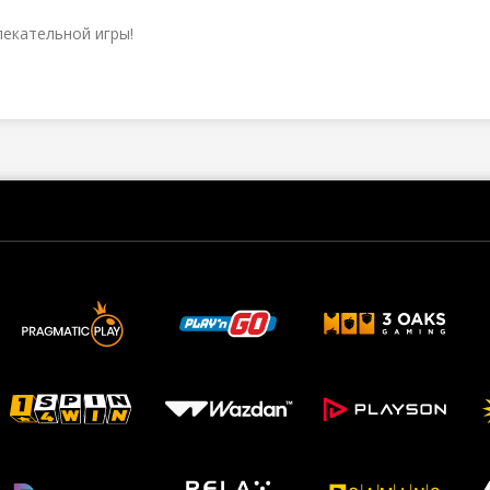
лекательной игры!