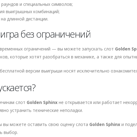
 раундов и специальных символов;
ия выигрышных комбинаций;
 на длинной дистанции.
 игра без ограничений
временных ограничений — вы можете запускать слот
Golden Sp
ков, которые хотят разобраться в механике, а также для опытн
 бесплатной версии выигрыши носят исключительно ознакомител
ускается?
ричинам слот
Golden Sphinx
не открывается или работает некор
ивно устранить технические неполадки.
ы вы можете оставить свою оценку слота
Golden Sphinx
и поде
ь выбор.