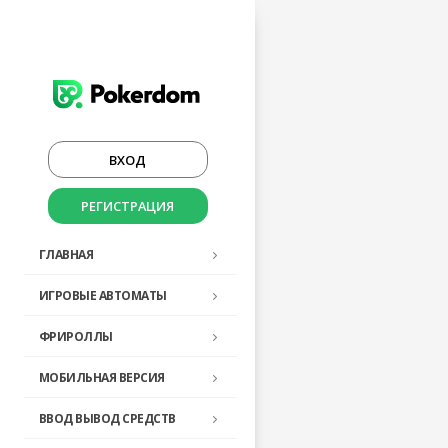
ВХОД
РЕГИСТРАЦИЯ
ГЛАВНАЯ
ИГРОВЫЕ АВТОМАТЫ
ФРИРОЛЛЫ
МОБИЛЬНАЯ ВЕРСИЯ
ВВОД ВЫВОД СРЕДСТВ