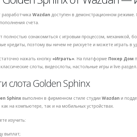
 разработчика
Wazdan
доступен в демонстрационном режиме. 
 пополнения счёта.
т полностью ознакомиться с игровым процессом, механикой, бо
ые кредиты, поэтому вы ничем не рискуете и можете играть в у
остаточно нажать кнопку
«Играть»
. На платформе
Покер Дом
п
классические слоты, видеослоты, настольные игры и live-раздел.
и слота Golden Sphinx
en Sphinx
выполнен в фирменном стиле студии
Wazdan
и подде
 как на компьютере, так и на мобильных устройствах.
ете изучить:
цу выплат;