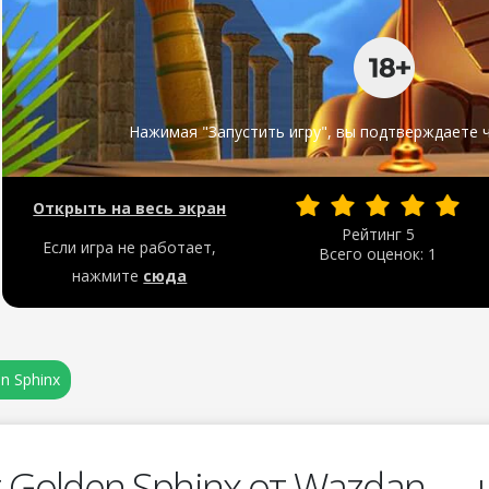
Нажимая "Запустить игру", вы подтверждаете ч
Открыть на весь экран
Рейтинг
5
Если игра не работает,
Всего оценок:
1
нажмите
сюда
n Sphinx
 Golden Sphinx от Wazdan — 