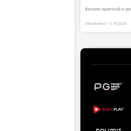
Желаем приятной и ув
Обновлено:
11.10.2024