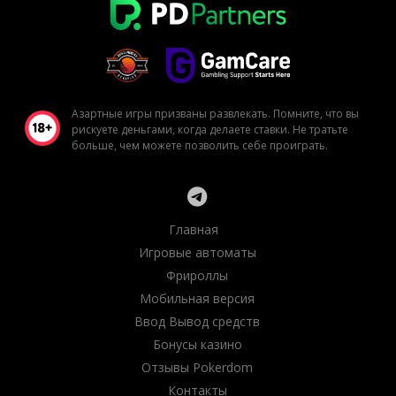
Азартные игры призваны развлекать. Помните, что вы
рискуете деньгами, когда делаете ставки. Не тратьте
больше, чем можете позволить себе проиграть.
Главная
Игровые автоматы
Фрироллы
Мобильная версия
Ввод Вывод средств
Бонусы казино
Отзывы Pokerdom
Контакты