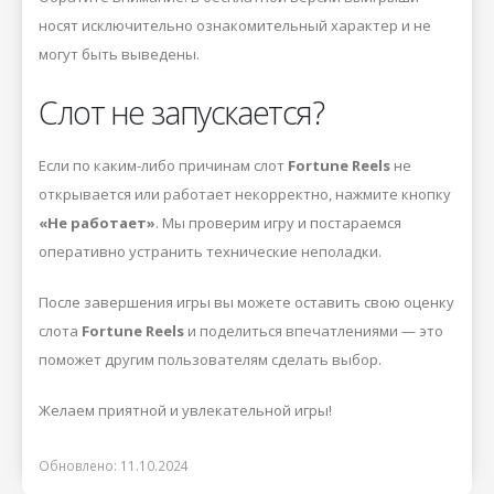
носят исключительно ознакомительный характер и не
могут быть выведены.
Слот не запускается?
Если по каким-либо причинам слот
Fortune Reels
не
открывается или работает некорректно, нажмите кнопку
«Не работает»
. Мы проверим игру и постараемся
оперативно устранить технические неполадки.
После завершения игры вы можете оставить свою оценку
слота
Fortune Reels
и поделиться впечатлениями — это
поможет другим пользователям сделать выбор.
Желаем приятной и увлекательной игры!
Обновлено:
11.10.2024